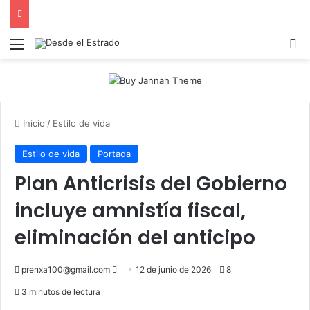
Menú
B
Inicio
/
Estilo de vida
Estilo de vida
Portada
Plan Anticrisis del Gobierno
incluye amnistía fiscal,
eliminación del anticipo
Send
prenxa100@gmail.com
12 de junio de 2026
8
an
3 minutos de lectura
email