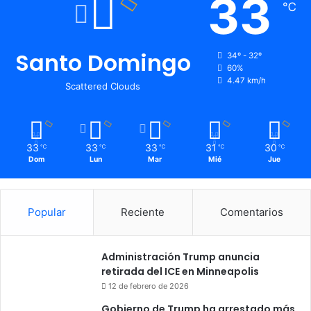
33
℃
Santo Domingo
34º - 32º
60%
4.47 km/h
Scattered Clouds
33
33
33
31
30
℃
℃
℃
℃
℃
Dom
Lun
Mar
Mié
Jue
Popular
Reciente
Comentarios
Administración Trump anuncia
retirada del ICE en Minneapolis
12 de febrero de 2026
Gobierno de Trump ha arrestado más