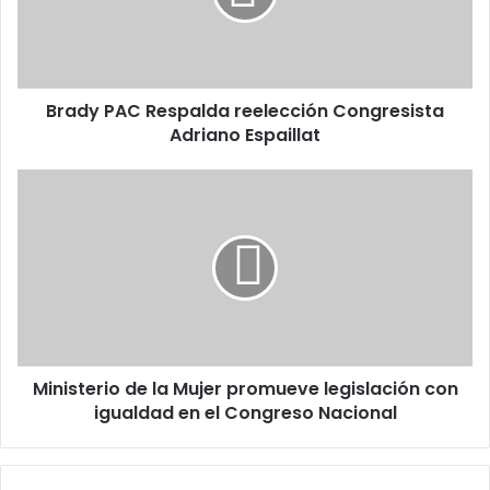
Adriano
Espaillat
Brady PAC Respalda reelección Congresista
Adriano Espaillat
Ministerio
de
la
Mujer
promueve
legislación
con
igualdad
en
Ministerio de la Mujer promueve legislación con
el
Congreso
igualdad en el Congreso Nacional
Nacional