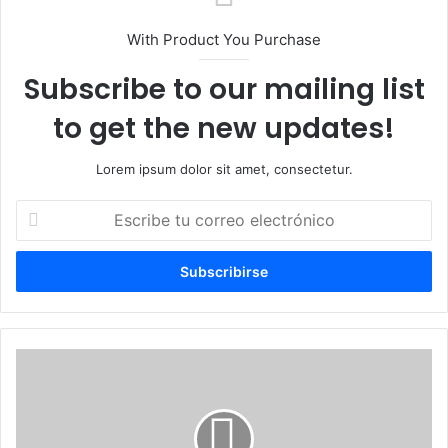
With Product You Purchase
Subscribe to our mailing list
to get the new updates!
Lorem ipsum dolor sit amet, consectetur.
Escribe
tu
correo
electrónico
Brady
PAC
Respalda
reelección
Congresista