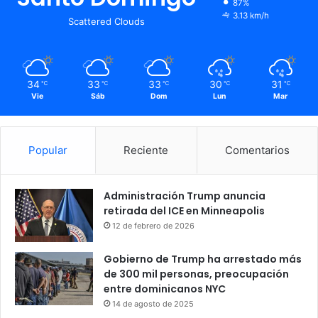
87%
3.13 km/h
Scattered Clouds
34
33
33
30
31
℃
℃
℃
℃
℃
Vie
Sáb
Dom
Lun
Mar
Popular
Reciente
Comentarios
Administración Trump anuncia
retirada del ICE en Minneapolis
12 de febrero de 2026
Gobierno de Trump ha arrestado más
de 300 mil personas, preocupación
entre dominicanos NYC
14 de agosto de 2025