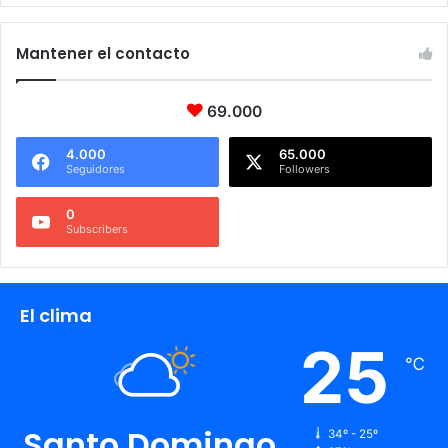
Mantener el contacto
69.000
4.000
65.000
Seguidores
Followers
0
Subscribers
El clima
25
℃
Santo Domingo
34º - 25º