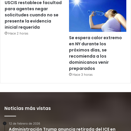
USCIS restablece facultad
para agentes negar
solicitudes cuando no se
presente la evidencia
inicial requerida
Hace 2 horas
Se espera calor extremo
en NY durante los
próximos días, se
recomienda a los
dominicanos venir
preparados
Hace 3 horas
Noticias más vistas
12 de febrero de 2026
Administración Trump anuncia retirada del ICE en