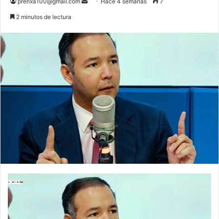
Send
prenxa100@gmail.com
Hace 4 semanas
7
an
2 minutos de lectura
email