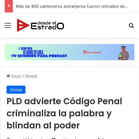
Más de 800 camioneros extranjeros fueron retirados de circulación en EEUU por no calificar, cientos de dominicanos conducen
Menú
B
Inicio
/
Global
Global
PLD advierte Código Penal
criminaliza la palabra y
blindan al poder