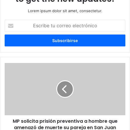
Lorem ipsum dolor sit amet, consectetur.
Escribe
tu
correo
electrónico
MP
solicita
prisión
preventiva
a
hombre
que
amenazó
de
MP solicita prisión preventiva a hombre que
muerte
su
amenazó de muerte su pareja en San Juan