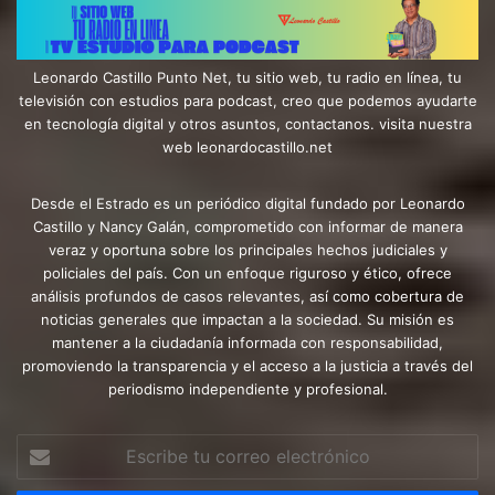
Leonardo Castillo Punto Net, tu sitio web, tu radio en línea, tu
televisión con estudios para podcast, creo que podemos ayudarte
en tecnología digital y otros asuntos, contactanos. visita nuestra
web leonardocastillo.net
Desde el Estrado es un periódico digital fundado por Leonardo
Castillo y Nancy Galán, comprometido con informar de manera
veraz y oportuna sobre los principales hechos judiciales y
policiales del país. Con un enfoque riguroso y ético, ofrece
análisis profundos de casos relevantes, así como cobertura de
noticias generales que impactan a la sociedad. Su misión es
mantener a la ciudadanía informada con responsabilidad,
promoviendo la transparencia y el acceso a la justicia a través del
periodismo independiente y profesional.
Escribe
tu
correo