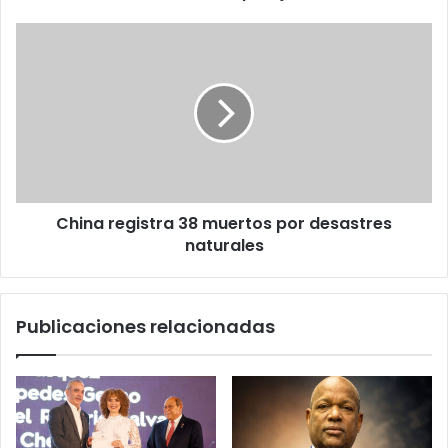
pareja
en
China
San
registra
Juan
38
muertos
por
desastres
naturales
China registra 38 muertos por desastres
naturales
Publicaciones relacionadas