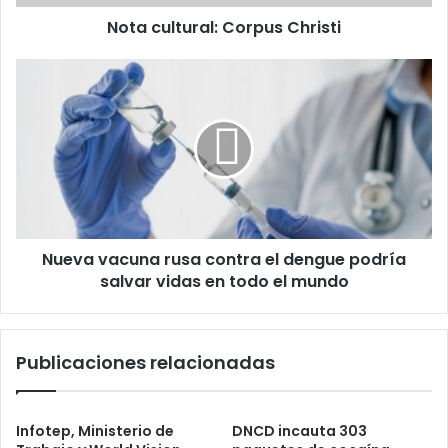
Nota cultural: Corpus Christi
Nueva
vacuna
rusa
contra
el
dengue
podría
salvar
vidas
Nueva vacuna rusa contra el dengue podría
en
todo
salvar vidas en todo el mundo
el
mundo
Publicaciones relacionadas
Infotep, Ministerio de
DNCD incauta 303