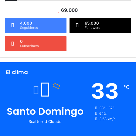
69.000
4.000
65.000
Seguidores
Followers
0
Subscribers
El clima
33
℃
Santo Domingo
33º - 32º
64%
3.58 km/h
Scattered Clouds