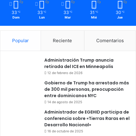
33
33
33
31
30
℃
℃
℃
℃
℃
Dom
Lun
Mar
Mié
Jue
Popular
Reciente
Comentarios
Administración Trump anuncia
retirada del ICE en Minneapolis
12 de febrero de 2026
Gobierno de Trump ha arrestado más
de 300 mil personas, preocupación
entre dominicanos NYC
14 de agosto de 2025
Administrador de EGEHID participa de
conferencia sobre «Tierras Raras en el
Desarrollo Nacional»
16 de octubre de 2025