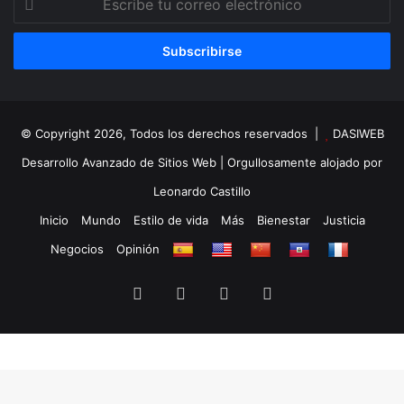
tu
correo
electrónico
© Copyright 2026, Todos los derechos reservados |
DASIWEB
Desarrollo Avanzado de Sitios Web
| Orgullosamente alojado por
Leonardo Castillo
Inicio
Mundo
Estilo de vida
Más
Bienestar
Justicia
Negocios
Opinión
Facebook
X
YouTube
Instagram