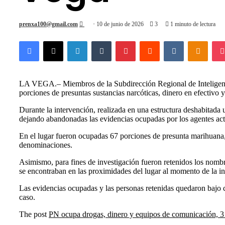
Send
prenxa100@gmail.com
10 de junio de 2026
3
1 minuto de lectura
an
Facebook
X
LinkedIn
Tumblr
Pinterest
Reddit
VKontakte
Odnok
email
LA VEGA.– Miembros de la Subdirección Regional de Inteligencia
porciones de presuntas sustancias narcóticas, dinero en efectivo y
Durante la intervención, realizada en una estructura deshabitada 
dejando abandonadas las evidencias ocupadas por los agentes act
En el lugar fueron ocupadas 67 porciones de presunta marihuana
denominaciones.
Asimismo, para fines de investigación fueron retenidos los nom
se encontraban en las proximidades del lugar al momento de la in
Las evidencias ocupadas y las personas retenidas quedaron bajo co
caso.
The post
PN ocupa drogas, dinero y equipos de comunicación, 3 