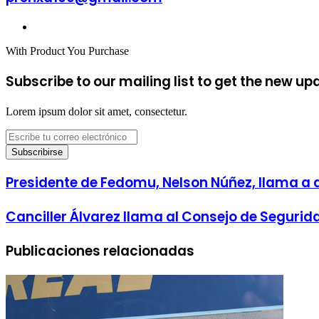
correo
electrónico
Sitio
web
With Product You Purchase
Subscribe to our mailing list to get the new up
Lorem ipsum dolor sit amet, consectetur.
Escribe
tu
correo
electrónico
Presidente
Presidente de Fedomu, Nelson Núñez, llama a 
de
Fedomu,
Canciller
Canciller Álvarez llama al Consejo de Segurida
Nelson
Álvarez
Núñez,
llama
llama
Publicaciones relacionadas
al
a
Consejo
alcaldes
de
a
Seguridad
manejar
de
recursos
ONU
con