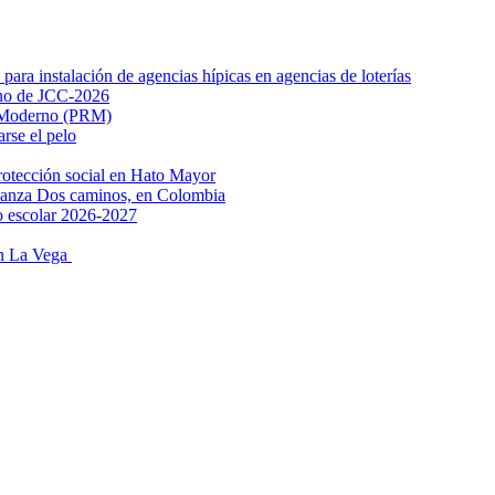
ara instalación de agencias hípicas en agencias de loterías
lino de JCC-2026
o Moderno (PRM)
rse el pelo
protección social en Hato Mayor
 Danza Dos caminos, en Colombia
ño escolar 2026-2027
 en La Vega