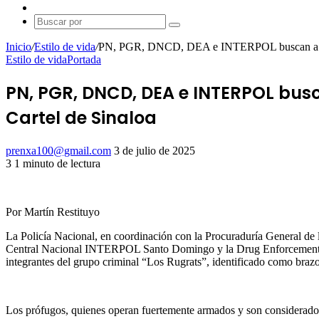
al
Switch
azar
skin
Buscar
por
Inicio
/
Estilo de vida
/
PN, PGR, DNCD, DEA e INTERPOL buscan a miem
Estilo de vida
Portada
PN, PGR, DNCD, DEA e INTERPOL bus
Cartel de Sinaloa
Send
prenxa100@gmail.com
3 de julio de 2025
an
3
1 minuto de lectura
Facebook
X
LinkedIn
Tumblr
Pinterest
Reddit
VKontakte
Odnoklassniki
Pocket
email
Por Martín Restituyo
La Policía Nacional, en coordinación con la Procuraduría General d
Central Nacional INTERPOL Santo Domingo y la Drug Enforcement Admi
integrantes del grupo criminal “Los Rugrats”, identificado como braz
Los prófugos, quienes operan fuertemente armados y son considerado