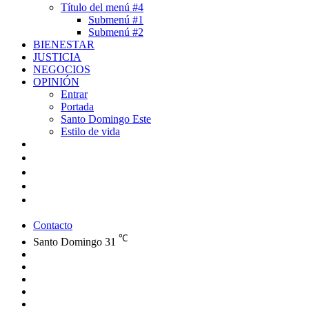
Título del menú #4
Submenú #1
Submenú #2
BIENESTAR
JUSTICIA
NEGOCIOS
OPINIÓN
Entrar
Portada
Santo Domingo Este
Estilo de vida
Contacto
℃
Santo Domingo
31
Facebook
X
YouTube
Instagram
Publicación