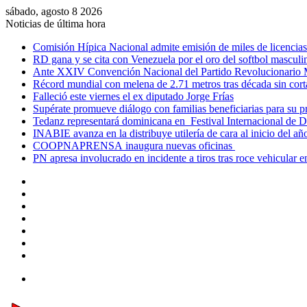
sábado, agosto 8 2026
Noticias de última hora
Comisión Hípica Nacional admite emisión de miles de licencias p
RD gana y se cita con Venezuela por el oro del softbol mascu
Ante XXIV Convención Nacional del Partido Revolucionari
Récord mundial con melena de 2.71 metros tras década sin corta
Falleció este viernes el ex diputado Jorge Frías
Supérate promueve diálogo con familias beneficiarias para su 
Tedanz representará dominicana en Festival Internacional de
INABIE avanza en la distribuye utilería de cara al inicio del a
COOPNAPRENSA inaugura nuevas oficinas
PN apresa involucrado en incidente a tiros tras roce vehicular
Facebook
X
YouTube
Instagram
Acceso
Publicación
al
Barra
azar
lateral
Menú