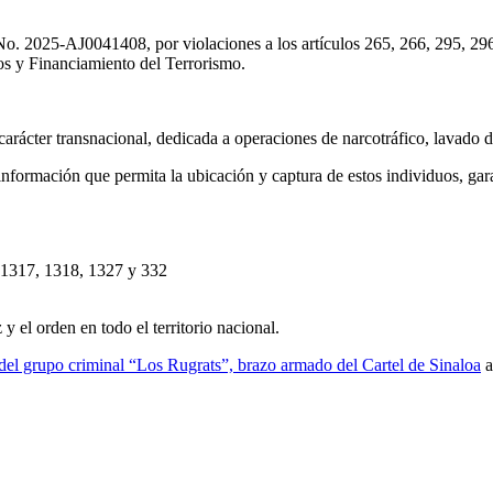
o No. 2025-AJ0041408, por violaciones a los artículos 265, 266, 295, 2
vos y Financiamiento del Terrorismo.
arácter transnacional, dedicada a operaciones de narcotráfico, lavado de
formación que permita la ubicación y captura de estos individuos, garan
 1317, 1318, 1327 y 332
y el orden en todo el territorio nacional.
upo criminal “Los Rugrats”, brazo armado del Cartel de Sinaloa
a