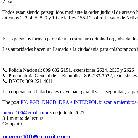
Zavala.
Todos están siendo perseguidos mediante la orden judicial de arrest
artículos 2, 3, 4, 5, 8, 9 y 10 de la Ley 155-17 sobre Lavado de Acti
Estas personas forman parte de una estructura criminal organizada de c
Las autoridades hacen un llamado a la ciudadanía para colaborar con in
📞 Policía Nacional: 809-682-2151, extensiones 2624, 2625 y 2626
📞 Procuraduría General de la República: 809-533-3522, extensiones
📞 DNCD: 809-221-4611
La cooperación ciudadana es clave para garantizar la seguridad, la paz 
The post
PN, PGR, DNCD, DEA e INTERPOL buscan a miembros del gr
Send
prenxa100@gmail.com
3 de julio de 2025
an
3
1 minuto de lectura
Facebook
X
LinkedIn
Tumblr
Pinterest
Reddit
VKontakte
Odnoklassniki
Pocket
email
Compartir
Facebook
X
LinkedIn
Tumblr
Pinterest
Reddit
VKontakte
Odnoklassniki
Pocket
Compartir
Imprimir
por
prenxa100@gmail.com