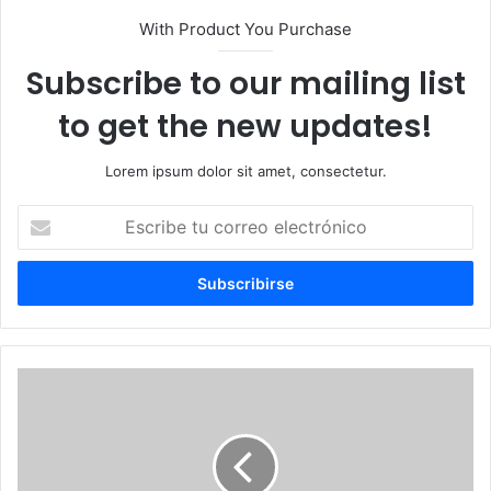
With Product You Purchase
Subscribe to our mailing list
to get the new updates!
Lorem ipsum dolor sit amet, consectetur.
Escribe
tu
correo
electrónico
Costo
de
la
canasta
familiar