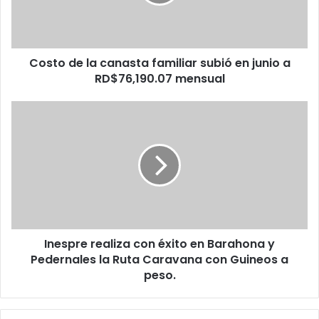
subió
en
junio
a
Costo de la canasta familiar subió en junio a
RD$76,190.07
mensual
RD$76,190.07 mensual
Inespre realiza
con
éxito
en
Barahona
y
Pedernales
la
Ruta
Inespre realiza con éxito en Barahona y
Caravana
con
Pedernales la Ruta Caravana con Guineos a
Guineos
peso.
a
peso.