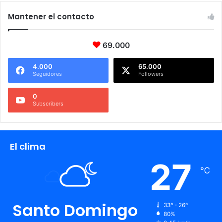
Mantener el contacto
69.000
4.000
65.000
Seguidores
Followers
0
Subscribers
El clima
27
℃
Santo Domingo
33º - 26º
80%