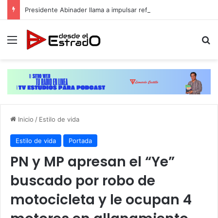
Presidente Abinader llama a impulsar reformas y consensos para acelerar desarrollo hacia 2036
Menú
B
Inicio
/
Estilo de vida
Estilo de vida
Portada
PN y MP apresan el “Ye”
buscado por robo de
motocicleta y le ocupan 4