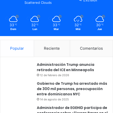
0.45 km/h
Scattered Clouds
33
32
33
32
30
℃
℃
℃
℃
℃
Dom
Lun
Mar
Mié
Jue
Popular
Reciente
Comentarios
Administración Trump anuncia
retirada del ICE en Minneapolis
12 de febrero de 2026
Gobierno de Trump ha arrestado más
de 300 mil personas, preocupación
entre dominicanos NYC
14 de agosto de 2025
Administrador de EGEHID participa de