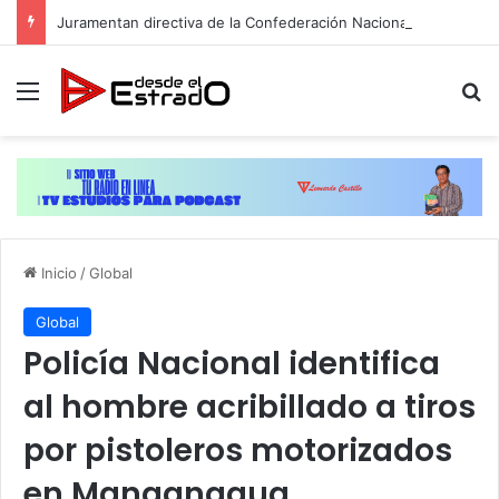
Juramentan directiva de la Confederación Nacional de Periodistas del Ecuador, Capítulo NY
Menú
B
Inicio
/
Global
Global
Policía Nacional identifica
al hombre acribillado a tiros
por pistoleros motorizados
en Manganagua