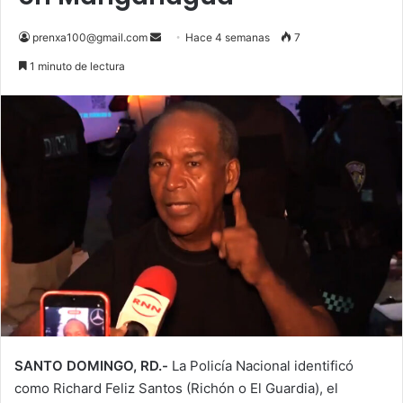
Send
prenxa100@gmail.com
Hace 4 semanas
7
an
1 minuto de lectura
email
SANTO DOMINGO, RD.-
La Policía Nacional identificó
como Richard Feliz Santos (Richón o El Guardia), el