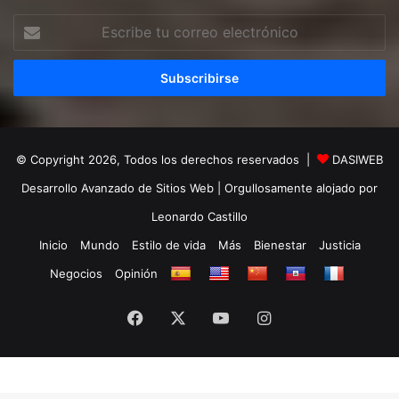
Escribe
tu
correo
electrónico
© Copyright 2026, Todos los derechos reservados |
DASIWEB
Desarrollo Avanzado de Sitios Web
| Orgullosamente alojado por
Leonardo Castillo
Inicio
Mundo
Estilo de vida
Más
Bienestar
Justicia
Negocios
Opinión
Facebook
X
YouTube
Instagram