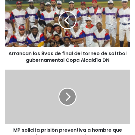
los
8vos
de
final
del
torneo
de
softbol
Arrancan los 8vos de final del torneo de softbol
gubernamental
Copa
gubernamental Copa Alcaldía DN
Alcaldía
DN
MP
solicita
prisión
preventiva
a
hombre
que
amenazó
de
MP solicita prisión preventiva a hombre que
muerte