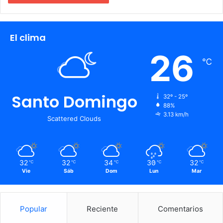
El clima
26
℃
Santo Domingo
32º - 25º
88%
3.13 km/h
Scattered Clouds
32
32
34
30
32
℃
℃
℃
℃
℃
Vie
Sáb
Dom
Lun
Mar
Popular
Reciente
Comentarios