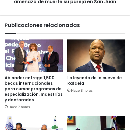
su
amenazó de muerte su pareja en San Juan
pareja
en
San
Publicaciones relacionadas
Juan
Abinader entrega 1,500
La leyenda de la cueva de
becas internacionales
Rafaela
para cursar programas de
Hace 8 horas
especialización, maestrías
y doctorados
Hace 7 horas