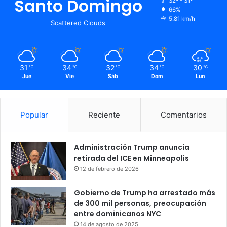
Santo Domingo
32º - 31º
66%
5.81 km/h
Scattered Clouds
31
34
32
34
30
℃
℃
℃
℃
℃
Jue
Vie
Sáb
Dom
Lun
Popular
Reciente
Comentarios
Administración Trump anuncia
retirada del ICE en Minneapolis
12 de febrero de 2026
Gobierno de Trump ha arrestado más
de 300 mil personas, preocupación
entre dominicanos NYC
14 de agosto de 2025