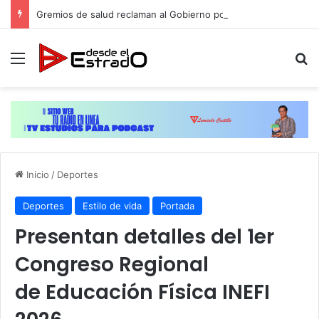
Gremios de salud reclaman al Gobierno poner fin a injusticia salarial que afecta a miles de trabajadores administrativos
Menú
B
Inicio
/
Deportes
Deportes
Estilo de vida
Portada
Presentan detalles del 1er
Congreso Regional
de Educación Física INEFI