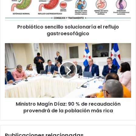
gastroesofágico
Probiótico sencillo solucionaría el reflujo
gastroesofágico
Ministro
Magín
Díaz:
90
%
de
recaudación
provendrá
de
Ministro Magín Díaz: 90 % de recaudación
la
población
provendrá de la población más rica
más
rica
Publicaciones relacionadas