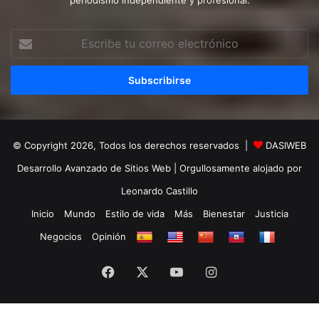
periodismo independiente y profesional.
Escribe
tu
correo
electrónico
© Copyright 2026, Todos los derechos reservados |
DASIWEB
Desarrollo Avanzado de Sitios Web
| Orgullosamente alojado por
Leonardo Castillo
Inicio
Mundo
Estilo de vida
Más
Bienestar
Justicia
Negocios
Opinión
Facebook
X
YouTube
Instagram