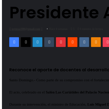
Presidente 
Send
prenxa100@gmail.com
Hace 4 semanas
5
6 minutos de lectura
an
Facebook
X
LinkedIn
Tumblr
Pinterest
Reddit
VKontakte
Odnok
email
Reconoce el aporte de docentes al desarrollo
Santo Domingo.- Como parte de su compromiso con el fortalecim
El acto, celebrado en el
Salón Las Cariátides del Palacio Nacion
Durante su intervención, el ministro de Educación,
Luis Miguel