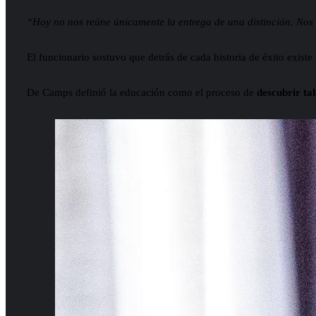
“Hoy no nos reúne únicamente la entrega de una distinción. Nos 
El funcionario sostuvo que detrás de cada historia de éxito exist
De Camps definió la educación como el proceso de
descubrir tal