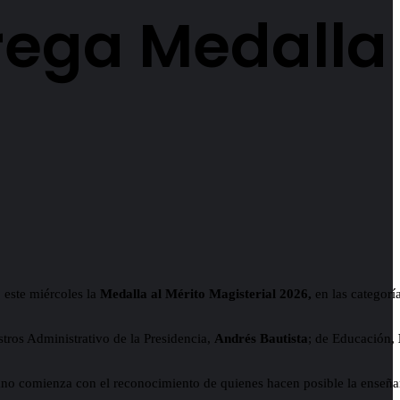
ega Medalla 
 este miércoles la
Medalla al Mérito Magisterial 2026,
en las categorí
stros Administrativo de la Presidencia,
Andrés Bautista
; de Educación,
ano comienza con el reconocimiento de quienes hacen posible la enseñan