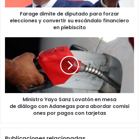
y
convertir
Farage dimite de diputado para forzar
su
escándalo
elecciones y convertir su escándalo financiero
financiero
en plebiscito
en
plebiscito
Ministro
Yayo
Sanz
Lovatón en mesa
de diálogo con Adanegas para abordar comisiones por pagos con tar
Ministro Yayo Sanz Lovatón en mesa
de diálogo con Adanegas para abordar comisi
ones por pagos con tarjetas
Publicaciones relacionadas