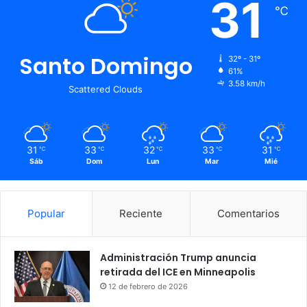
31
℃
Santo Domingo
32º - 31º
61%
3.58 km/h
Scattered Clouds
31
33
32
33
31
℃
℃
℃
℃
℃
Sáb
Dom
Lun
Mar
Mié
Popular
Reciente
Comentarios
Administración Trump anuncia
retirada del ICE en Minneapolis
12 de febrero de 2026