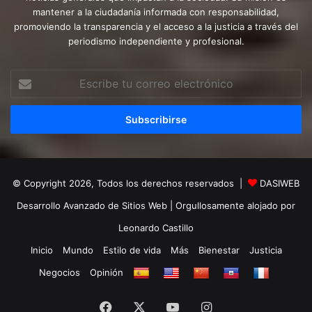
mantener a la ciudadanía informada con responsabilidad,
promoviendo la transparencia y el acceso a la justicia a través del
periodismo independiente y profesional.
Escribe
tu
correo
electrónico
© Copyright 2026, Todos los derechos reservados |
DASIWEB
Desarrollo Avanzado de Sitios Web
| Orgullosamente alojado por
Leonardo Castillo
Inicio
Mundo
Estilo de vida
Más
Bienestar
Justicia
Negocios
Opinión
Facebook
X
YouTube
Instagram