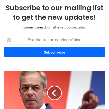
Subscribe to our mailing list
to get the new updates!
Lorem ipsum dolor sit amet, consectetur.
Escribe
tu
correo
electrónico
Farage
dimite
de
diputado
para
forzar
elecciones