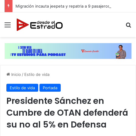
Migración incauta jeepeta y repatria a 9 pasajeros haitianos que transportaban en estatus irregular
Menú
B
Inicio
/
Estilo de vida
Estilo de vida
Portada
Presidente Sánchez en
Cumbre de OTAN defenderá
su no al 5% en Defensa