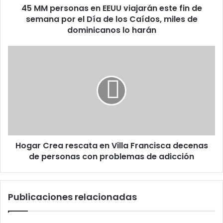
45 MM personas en EEUU viajarán este fin de
semana
por
semana por el Día de los Caídos, miles de
el
dominicanos lo harán
Día
de
Hogar
los
Crea
Caídos,
rescata
miles
en
de
Villa
dominicanos
Francisca
lo
decenas
harán
de
personas
Hogar Crea rescata en Villa Francisca decenas
con
problemas
de personas con problemas de adicción
de
adicción
Publicaciones relacionadas