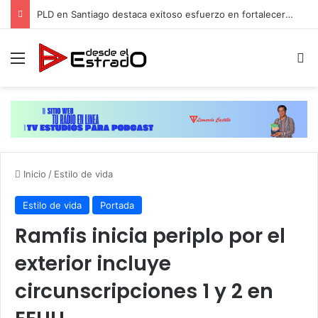
PLD en Santiago destaca exitoso esfuerzo en fortalecer su estructura y contacto con las comunidades
Menú
B
Inicio
/
Estilo de vida
Estilo de vida
Portada
Ramfis inicia periplo por el
exterior incluye
circunscripciones 1 y 2 en