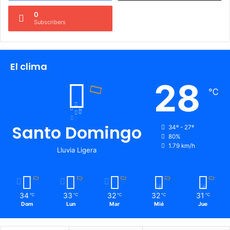
0
Subscribers
El clima
28
℃
Santo Domingo
34º - 27º
80%
1.79 km/h
Lluvia Ligera
34
33
32
32
31
℃
℃
℃
℃
℃
Dom
Lun
Mar
Mié
Jue