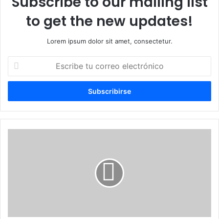
Subscribe to our mailing list
to get the new updates!
Lorem ipsum dolor sit amet, consectetur.
Escribe
tu
correo
electrónico
45
MM
personas
en
EEUU
viajarán
este
fin
de