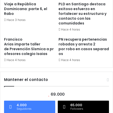
Viaje a República
PLD en Santiago destaca
Dominicana: parte 6, el
exitoso esfuerzo en
Rabo
fortalecer su estructura y
contacto con las
Hace 3 horas
comunidades
Hace 4 horas
Francisco
PN recupera pertenencias
Arias imparte taller
robadas y arresta 2
de Prevención Sísmica a pr
por robo en casos separad
ofesores colegio Isaias
os
Hace 4 horas
Hace 4 horas
Mantener el contacto
69.000
4.000
65.000
Seguidores
Followers