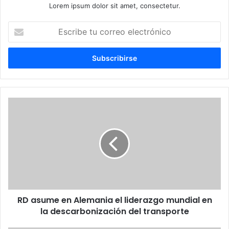
Lorem ipsum dolor sit amet, consectetur.
Escribe
tu
correo
electrónico
RD
asume
en
Alemania
el
liderazgo
mundial
en
la
RD asume en Alemania el liderazgo mundial en
descarbonización
del
la descarbonización del transporte
transporte