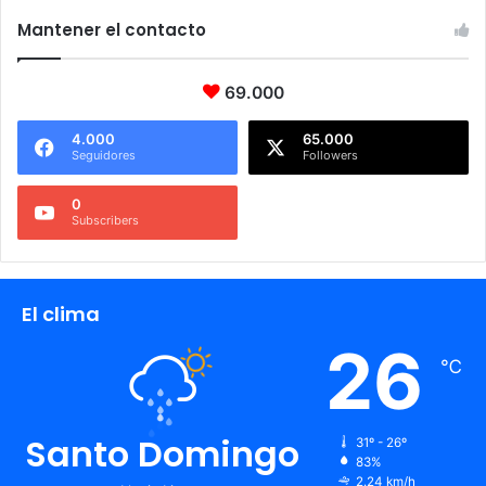
Mantener el contacto
69.000
4.000
65.000
Seguidores
Followers
0
Subscribers
El clima
26
℃
Santo Domingo
31º - 26º
83%
2.24 km/h