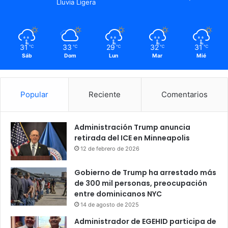
Lluvia Ligera
31
33
29
32
31
℃
℃
℃
℃
℃
Sáb
Dom
Lun
Mar
Mié
Popular
Reciente
Comentarios
Administración Trump anuncia
retirada del ICE en Minneapolis
12 de febrero de 2026
Gobierno de Trump ha arrestado más
de 300 mil personas, preocupación
entre dominicanos NYC
14 de agosto de 2025
Administrador de EGEHID participa de