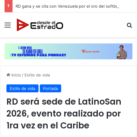
RD gana y se cita con Venezuela por el oro del softbol masculino de JCC-2026
Menú
B
Inicio
/
Estilo de vida
Estilo de vida
Portada
RD será sede de LatinoSan
2026, evento realizado por
1ra vez en el Caribe