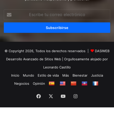
Escribe
tu
correo
electrónico
© Copyright 2026, Todos los derechos reservados |
DASIWEB
Desarrollo Avanzado de Sitios Web
| Orgullosamente alojado por
Leonardo Castillo
Inicio
Mundo
Estilo de vida
Más
Bienestar
Justicia
Negocios
Opinión
Facebook
X
YouTube
Instagram