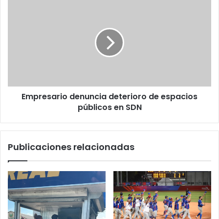
Empresario
denuncia
deterioro
de
espacios
públicos
en
SDN
Empresario denuncia deterioro de espacios
públicos en SDN
Publicaciones relacionadas