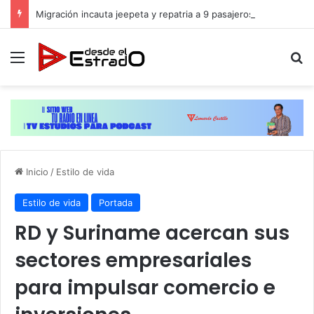
Migración incauta jeepeta y repatria a 9 pasajeros haitianos que transportaban en estatus irregular
Menú
B
Inicio
/
Estilo de vida
Estilo de vida
Portada
RD y Suriname acercan sus
sectores empresariales
para impulsar comercio e