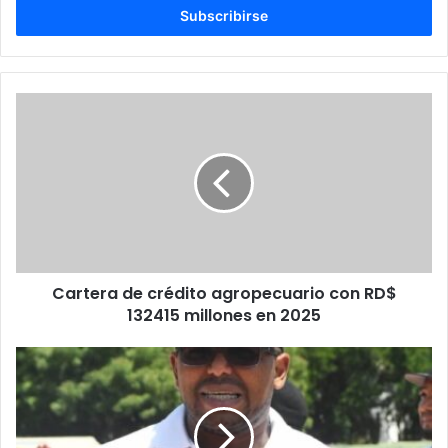
electrónico
Cartera
de
crédito
agropecuario
con
RD$
132415
millones
en
Cartera de crédito agropecuario con RD$
2025
132415 millones en 2025
ASOPROSADO
inaugura
esta
noche
Torneo