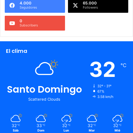
4.000
65.000
Seguidores
Followers
0
Subscribers
El clima
32
℃
Santo Domingo
32º - 31º
67%
3.58 km/h
Scattered Clouds
32
33
32
32
32
℃
℃
℃
℃
℃
Sáb
Dom
Lun
Mar
Mié