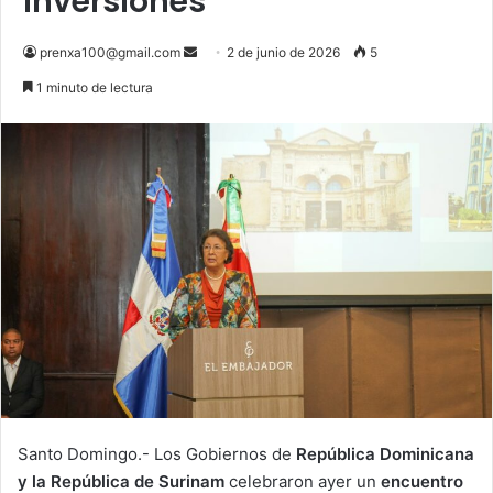
inversiones
Send
prenxa100@gmail.com
2 de junio de 2026
5
an
1 minuto de lectura
email
Santo Domingo.- Los Gobiernos de
República Dominicana
y la República de Surinam
celebraron ayer un
encuentro