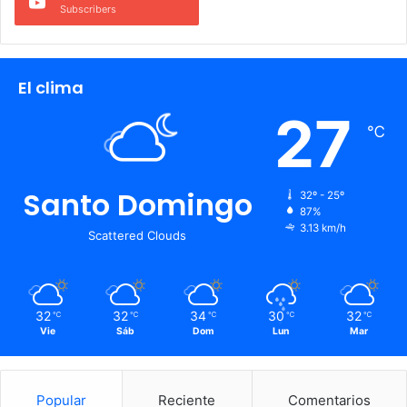
Subscribers
El clima
27
℃
Santo Domingo
32º - 25º
87%
3.13 km/h
Scattered Clouds
32
32
34
30
32
℃
℃
℃
℃
℃
Vie
Sáb
Dom
Lun
Mar
Popular
Reciente
Comentarios