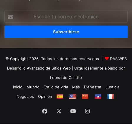
Escribe
tu
correo
electrónico
© Copyright 2026, Todos los derechos reservados |
DASIWEB
Desarrollo Avanzado de Sitios Web
| Orgullosamente alojado por
Leonardo Castillo
Inicio
Mundo
Estilo de vida
Más
Bienestar
Justicia
Negocios
Opinión
Facebook
X
YouTube
Instagram