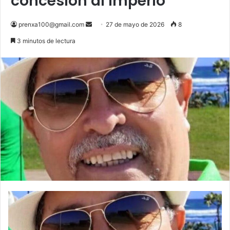
concesión al imperio
Send
prenxa100@gmail.com
27 de mayo de 2026
8
an
3 minutos de lectura
email