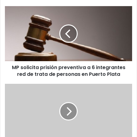
MP
solicita
prisión
preventiva
a
6
integrantes
red
de
MP solicita prisión preventiva a 6 integrantes
trata
de
red de trata de personas en Puerto Plata
personas
en
Nota
Puerto
cultural:
Plata
Koch