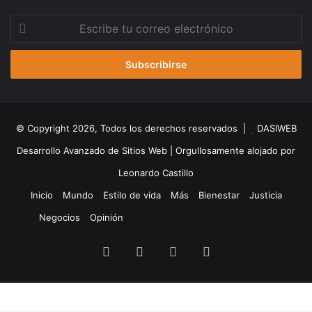
Escribe
tu
correo
electrónico
© Copyright 2026, Todos los derechos reservados |
DASIWEB
Desarrollo Avanzado de Sitios Web
| Orgullosamente alojado por
Leonardo Castillo
Inicio
Mundo
Estilo de vida
Más
Bienestar
Justicia
Negocios
Opinión
Facebook
X
YouTube
Instagram