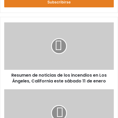
electrónico
Resumen
de
noticias
de
los
incendios
en
Los
Ángeles,
Resumen de noticias de los incendios en Los
California
este
Ángeles, California este sábado 11 de enero
sábado
11
Resumen
de
de
enero
noticias
de
incendios