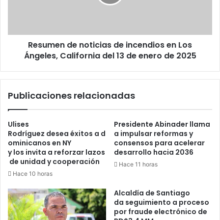
en
Los
Ángeles,
California
Resumen de noticias de incendios en Los
del
13
Ángeles, California del 13 de enero de 2025
de
enero
de
Publicaciones relacionadas
2025
Ulises
Presidente Abinader llama
Rodríguez desea éxitos a d
a impulsar reformas y
ominicanos en NY
consensos para acelerar
y los invita a reforzar lazos
desarrollo hacia 2036
de unidad y cooperación
Hace 11 horas
Hace 10 horas
Alcaldía de Santiago
da seguimiento a proceso
por fraude electrónico de