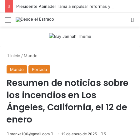
Presidente Abinader llama a impulsar reformas y consensos para acelerar desarrollo hacia 2036
Menú
B
Inicio
/
Mundo
Mundo
Portada
Resumen de noticias sobre
los incendios en Los
Ángeles, California, el 12 de
enero
Send
prenxa100@gmail.com
12 de enero de 2025
5