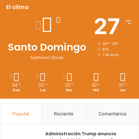
El clima
27
℃
Santo Domingo
34º - 26º
81%
1.34 km/h
Scattered Clouds
34
33
32
32
31
℃
℃
℃
℃
℃
Dom
Lun
Mar
Mié
Jue
Popular
Reciente
Comentarios
Administración Trump anuncia