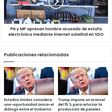
hombre
acusado
de
estafa
electrónica
PN y MP apresan hombre acusado de estafa
mediante
internet
electrónica mediante internet satelital en SDO
satelital
en
SDO
Publicaciones relacionadas
Estados Unidos considera
Trump impone un arancel
una «oportunidad única» el
del 15 % para reforzar la
diálogo entre el Gobierno
producción de paneles