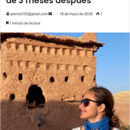
de 3 meses después
Send
prenxa100@gmail.com
18 de mayo de 2026
7
an
1 minuto de lectura
email