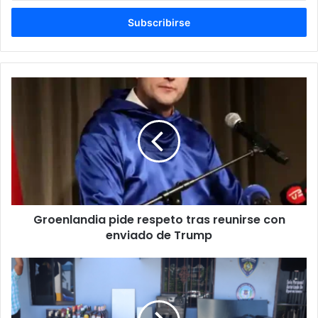
correo
electrónico
Groenlandia
pide
respeto
tras
reunirse
con
enviado
de
Trump
Groenlandia pide respeto tras reunirse con
enviado de Trump
PN
y
MP
apresan