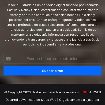
Desde el Estrado es un periódico digital fundado por Leonardo
Castillo y Nancy Galán, comprometido con informar de manera
veraz y oportuna sobre los principales hechos judiciales y
policiales del país. Con un enfoque riguroso y ético, ofrece
análisis profundos de casos relevantes, así como cobertura de
noticias generales que impactan a la sociedad. Su misión es
mantener a la ciudadanía informada con responsabilidad,
promoviendo la transparencia y el acceso a la justicia a través del
periodismo independiente y profesional.
Escribe
tu
correo
electrónico
© Copyright 2026, Todos los derechos reservados |
DASIWEB
Desarrollo Avanzado de Sitios Web
| Orgullosamente alojado por