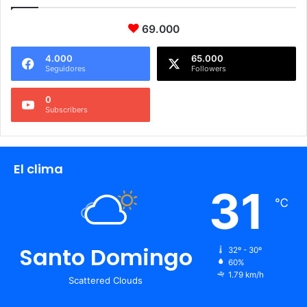
69.000
4.000
65.000
Seguidores
Followers
0
Subscribers
El clima
31
℃
Santo Domingo
32º - 30º
60%
1.79 km/h
Scattered Clouds