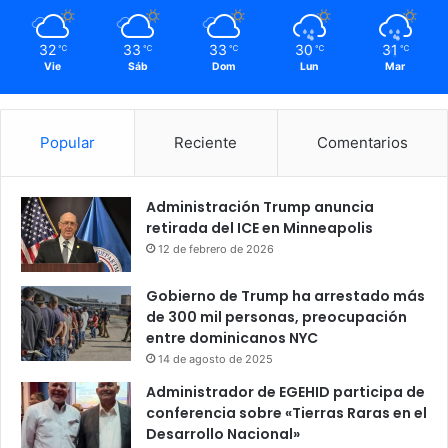
32
33
33
30
31
℃
℃
℃
℃
℃
Vie
Sáb
Dom
Lun
Mar
Popular
Reciente
Comentarios
Administración Trump anuncia
retirada del ICE en Minneapolis
12 de febrero de 2026
Gobierno de Trump ha arrestado más
de 300 mil personas, preocupación
entre dominicanos NYC
14 de agosto de 2025
Administrador de EGEHID participa de
conferencia sobre «Tierras Raras en el
Desarrollo Nacional»