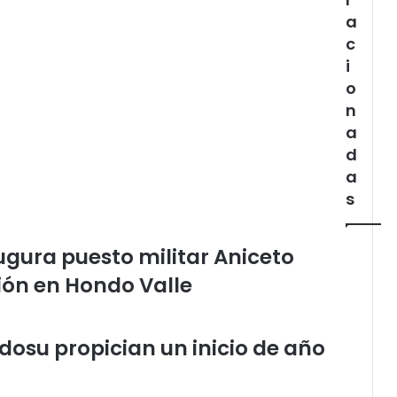
a
c
i
o
n
a
d
a
s
gura puesto militar Aniceto
ión en Hondo Valle
dosu propician un inicio de año