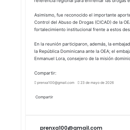
referencia regional para enfrentar las drogas 
Asimismo, fue reconocido el importante aporte
Control del Abuso de Drogas (CICAD) de la OE
fortalecimiento institucional frente a estos des
En la reunión participaron, además, la embaj
la República Dominicana ante la OEA; el embaj
Enmanuel Lora, consejero de la misión domini
Compartir:
Send
prenxa100@gmail.com
23 de mayo de 2026
an
Facebook
X
LinkedIn
Tumblr
Pinterest
Reddit
VKontakte
Odnoklassniki
Pocket
email
Compartir
Facebook
X
LinkedIn
Tumblr
Pinterest
Reddit
VKontakte
Odnoklassniki
Pocket
Compartir
Imprimir
por
correo
electrónico
prenxa100@gmail.com