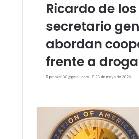
Ricardo de los
secretario ge
abordan coope
frente a droga
Send
prenxa100@gmail.com
23 de mayo de 2026
an
Facebook
X
LinkedIn
Tumblr
Pinterest
Reddit
VKontakte
Odnoklassniki
Pocket
email