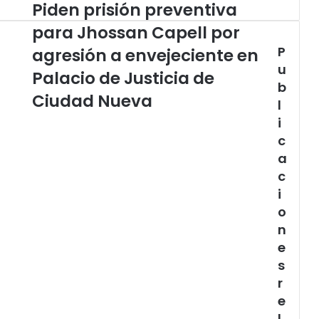
Piden prisión preventiva
Piden
prisión
para Jhossan Capell por
preventiva
P
para
agresión a envejeciente en
Jhossan
u
Palacio de Justicia de
Capell
b
por
Ciudad Nueva
l
agresión
i
a
c
envejeciente
en
a
Palacio
c
de
i
Justicia
o
de
n
Ciudad
Nueva
e
s
r
e
l