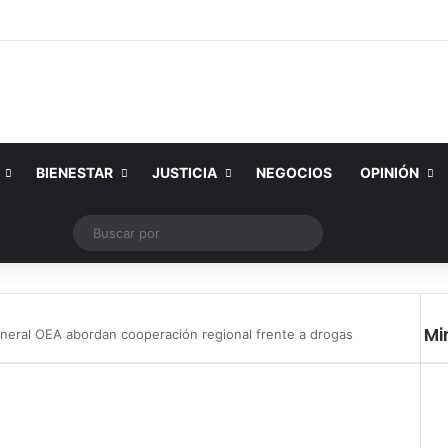
BIENESTAR
JUSTICIA
NEGOCIOS
OPINIÓN
Tube
Instagram
Publicación al azar
Switch skin
Buscar
por
Mi
eneral OEA abordan cooperación regional frente a drogas
Cer