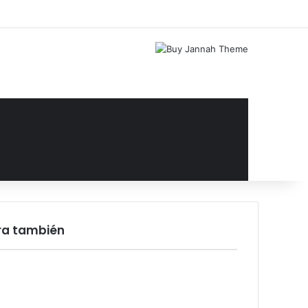
Facebook
X
YouTube
Instagram
Acceso
Publicación al az
Barra lateral
ra también
rar