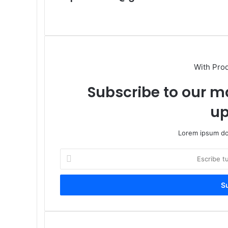
Sitio
web
With Pro
Subscribe to our ma
up
Lorem ipsum dol
Escribe
tu
correo
electrónico