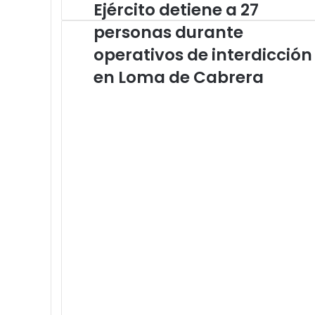
Ejército detiene a 27
Ejército
detiene
personas durante
a
27
operativos de interdicción
personas
en Loma de Cabrera
durante
operativos
de
interdicción
en
Loma
de
Cabrera