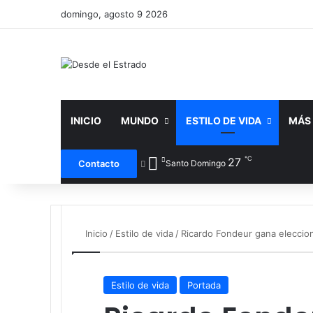
domingo, agosto 9 2026
INICIO
MUNDO
ESTILO DE VIDA
MÁS
℃
27
Faceboo
X
Contacto
Santo Domingo
Inicio
/
Estilo de vida
/
Ricardo Fondeur gana eleccion
Estilo de vida
Portada