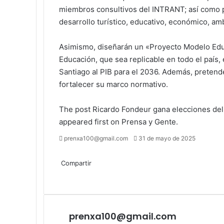
miembros consultivos del INTRANT; así como pa
desarrollo turístico, educativo, económico, am
Asimismo, diseñarán un «Proyecto Modelo Educ
Educación, que sea replicable en todo el país
Santiago al PIB para el 2036. Además, preten
fortalecer su marco normativo.
The post
Ricardo Fondeur gana elecciones del 
appeared first on
Prensa y Gente
.
Send
prenxa100@gmail.com
31 de mayo de 2025
an
Facebook
X
LinkedIn
Tumblr
Pinterest
Reddit
VKontakte
Odnoklassniki
Pocket
email
Compartir
Facebook
X
LinkedIn
Tumblr
Pinterest
Reddit
VKontakte
Odnoklassniki
Pocket
Compartir
Imprimir
por
correo
electrónico
prenxa100@gmail.com