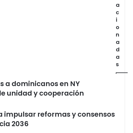
a
c
i
o
n
a
d
a
s
tos a dominicanos en NY
s de unidad y cooperación
a impulsar reformas y consensos
cia 2036