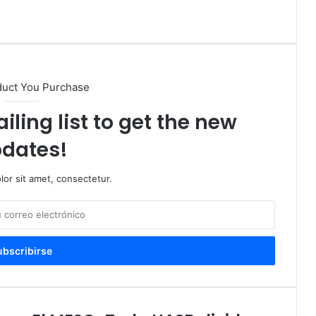
duct You Purchase
iling list to get the new
dates!
or sit amet, consectetur.
El