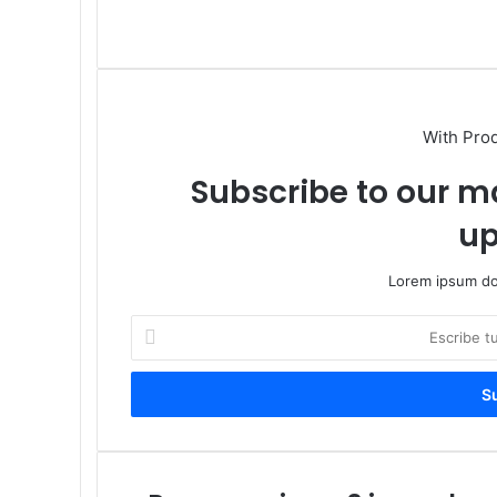
Sitio
web
With Pro
Subscribe to our ma
up
Lorem ipsum dol
Escribe
tu
correo
electrónico
Propeep