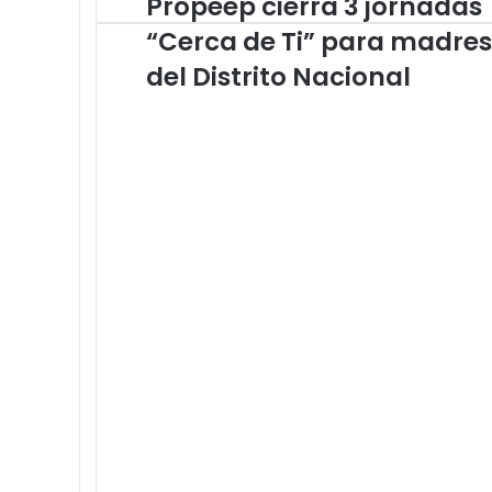
Propeep cierra 3 jornadas
cierra
“Cerca de Ti” para madres
3
jornadas
del Distrito Nacional
“Cerca
de
Ti”
para
madres
del
Distrito
Nacional