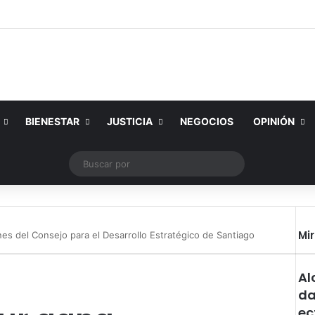
BIENESTAR
JUSTICIA
NEGOCIOS
OPINIÓN
k
YouTube
Instagram
Publicación al azar
Switch skin
Buscar
por
Mi
es del Consejo para el Desarrollo Estratégico de Santiago
Cer
Al
da
ec