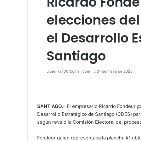
Ricardo Fond
elecciones de
el Desarrollo 
Santiago
Send
prenxa100@gmail.com
31 de mayo de 2025
an
Facebook
X
LinkedIn
Tumblr
Pinterest
Reddit
VKontakte
Odnoklassniki
Pocket
email
SANTIAGO.
– El empresario Ricardo Fondeur ga
Desarrollo Estratégico de Santiago (CDES) par
según reveló la Comisión Electoral del proces
Fondeur quien representaba la plancha #1 obt