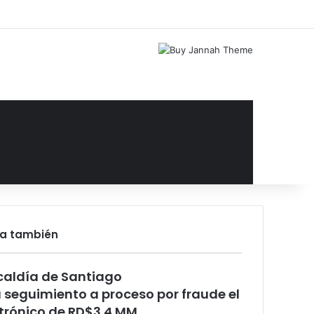
Facebook
X
YouTube
Instagram
Acceso
Publicación al az
Barra lateral
ra también
rar
caldía de Santiago
 seguimiento a proceso por fraude el
trónico de RD$3.4 MM,