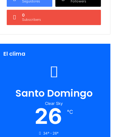
Seguidores
Followers
0
Subscribers
El clima
Santo Domingo
Clear Sky
26
℃
34º - 26º