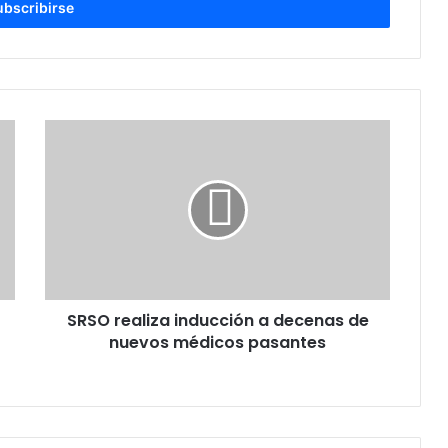
SRSO
realiza
inducción
a
decenas
de
nuevos
médicos
pasantes
SRSO realiza inducción a decenas de
nuevos médicos pasantes