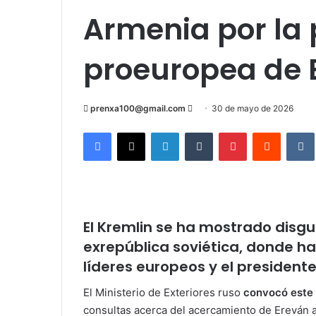
Armenia por la 
proeuropea de 
Send
prenxa100@gmail.com
30 de mayo de 2026
an
Facebook
X
LinkedIn
Tumblr
Pinterest
Reddit
email
El Kremlin se ha mostrado disgu
exrepública soviética, donde h
líderes europeos y el presidente
El Ministerio de Exteriores ruso
convocó este
consultas acerca del acercamiento de Ereván a