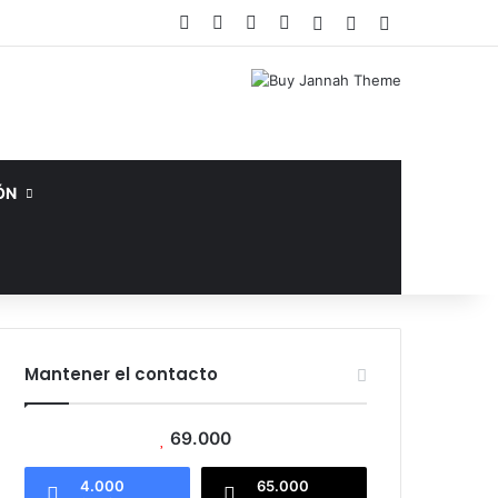
Facebook
X
YouTube
Instagram
Acceso
Publicación al az
Barra lateral
ÓN
Mantener el contacto
69.000
4.000
65.000