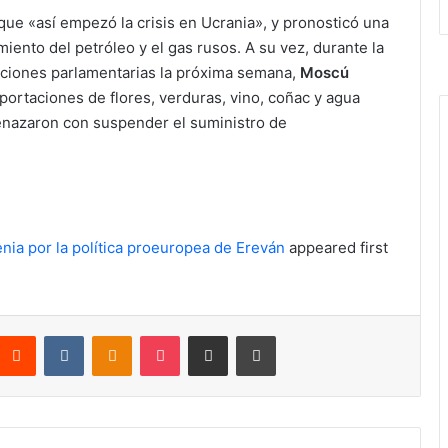
que «así empezó la crisis en Ucrania», y pronosticó una
iento del petróleo y el gas rusos. A su vez, durante la
cciones parlamentarias la próxima semana,
Moscú
portaciones de flores, verduras, vino, coñac y agua
menazaron con suspender el suministro de
ia por la política proeuropea de Ereván
appeared first
nterest
Reddit
VKontakte
Odnoklassniki
Pocket
Compartir por correo electrónico
Imprimir