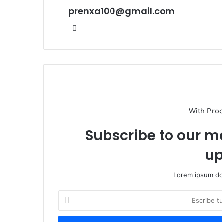
prenxa100@gmail.com
Sitio
web
With Pro
Subscribe to our ma
up
Lorem ipsum dol
Escribe
tu
correo