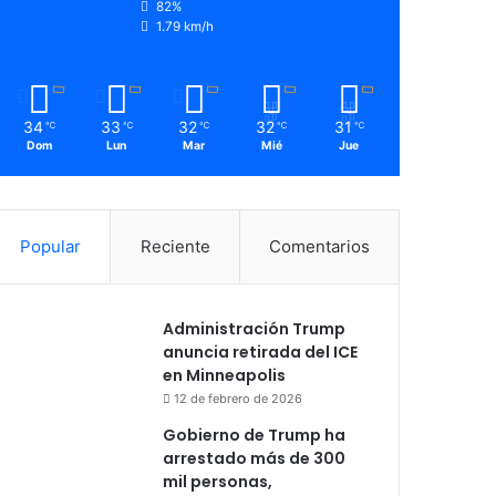
82%
1.79 km/h
34
33
32
32
31
℃
℃
℃
℃
℃
Dom
Lun
Mar
Mié
Jue
Popular
Reciente
Comentarios
Administración Trump
anuncia retirada del ICE
en Minneapolis
12 de febrero de 2026
Gobierno de Trump ha
arrestado más de 300
mil personas,