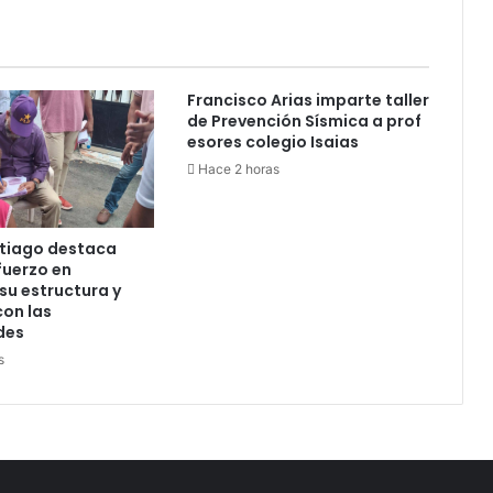
Francisco Arias imparte taller
de Prevención Sísmica a prof
esores colegio Isaias
Hace 2 horas
ntiago destaca
fuerzo en
 su estructura y
on las
des
s