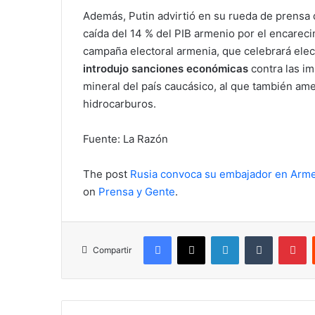
Además, Putin advirtió en su rueda de prensa 
caída del 14 % del PIB armenio por el encarecim
campaña electoral armenia, que celebrará ele
introdujo sanciones económicas
contra las im
mineral del país caucásico, al que también a
hidrocarburos.
Fuente: La Razón
The post
Rusia convoca su embajador en Armen
on
Prensa y Gente
.
Facebook
X
LinkedIn
Tumblr
Pi
Compartir