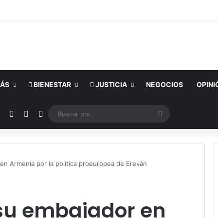
ÁS
BIENESTAR
JUSTICIA
NEGOCIOS
OPINI
ok
YouTube
Instagram
Publicación al azar
Switch skin
Buscar
por
en Armenia por la política proeuropea de Ereván
su embajador en