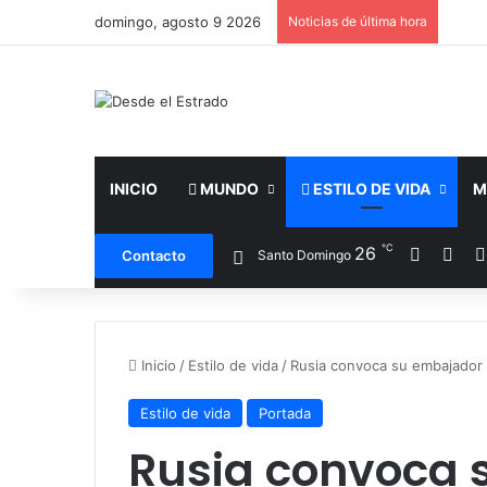
domingo, agosto 9 2026
Noticias de última hora
INICIO
MUNDO
ESTILO DE VIDA
M
℃
Facebo
X
26
Contacto
Santo Domingo
Inicio
/
Estilo de vida
/
Rusia convoca su embajador 
Estilo de vida
Portada
Rusia convoca 