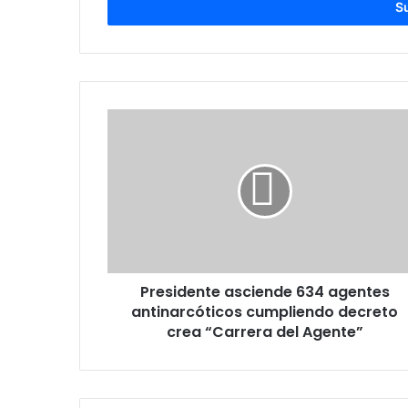
electrónico
Presidente
asciende
634
agentes
antinarcóticos
cumpliendo
decreto
crea
“Carrera
Presidente asciende 634 agentes
del
Agente”
antinarcóticos cumpliendo decreto
crea “Carrera del Agente”