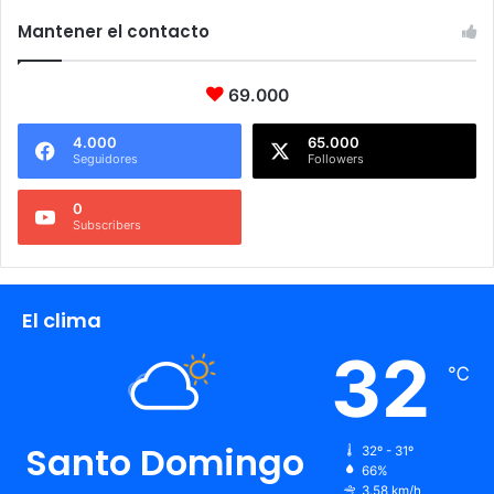
Mantener el contacto
69.000
4.000
65.000
Seguidores
Followers
0
Subscribers
El clima
32
℃
Santo Domingo
32º - 31º
66%
3.58 km/h