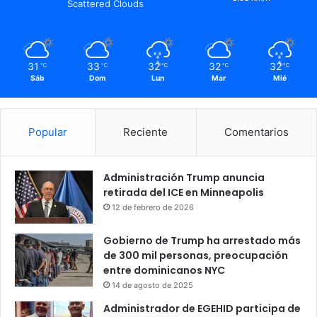
Scattered Clouds
31
33
32
32
32
℃
℃
℃
℃
℃
Sáb
Dom
Lun
Mar
Mié
Popular
Reciente
Comentarios
Administración Trump anuncia
retirada del ICE en Minneapolis
12 de febrero de 2026
Gobierno de Trump ha arrestado más
de 300 mil personas, preocupación
entre dominicanos NYC
14 de agosto de 2025
Administrador de EGEHID participa de