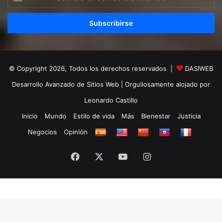
tu
correo
electrónico
© Copyright 2026, Todos los derechos reservados |
DASIWEB
Desarrollo Avanzado de Sitios Web
| Orgullosamente alojado por
Leonardo Castillo
Inicio
Mundo
Estilo de vida
Más
Bienestar
Justicia
Negocios
Opinión
Facebook
X
YouTube
Instagram