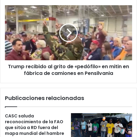
superior
de
Trump
Copa
recibido
Provincial
al
INEFI
grito
2026
de
«pedófilo»
en
mitin
en
Trump recibido al grito de «pedófilo» en mitin en
fábrica
de
fábrica de camiones en Pensilvania
camiones
en
Pensilvania
Publicaciones relacionadas
CASC saluda
reconocimiento de la FAO
que sitúa a RD fuera del
mapa mundial del hambre