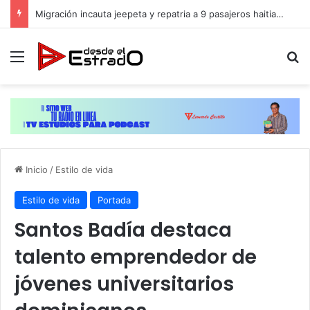
Migración incauta jeepeta y repatria a 9 pasajeros haitianos que transportaban en estatus irregular
Menú
B
Inicio
/
Estilo de vida
Estilo de vida
Portada
Santos Badía destaca
talento emprendedor de
jóvenes universitarios