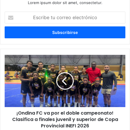
Lorem ipsum dolor sit amet, consectetur.
Escribe
tu
correo
electrónico
¡Ondina
FC
va
por
el
doble
campeonato!
Clasifica
a
¡Ondina FC va por el doble campeonato!
finales
juvenil
Clasifica a finales juvenil y superior de Copa
y
Provincial INEFI 2026