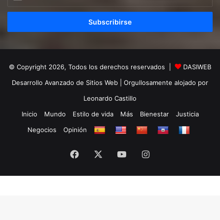
tu
correo
electrónico
© Copyright 2026, Todos los derechos reservados |
DASIWEB
Desarrollo Avanzado de Sitios Web
| Orgullosamente alojado por
Leonardo Castillo
Inicio
Mundo
Estilo de vida
Más
Bienestar
Justicia
Negocios
Opinión
Facebook
X
YouTube
Instagram