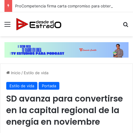
ProCompetencia firma carta compromiso para obtener el Sello Igualando RD para el Sector Público
Menú
B
Inicio
/
Estilo de vida
Estilo de vida
Portada
SD avanza para convertirse
en la capital regional de la
energía en noviembre