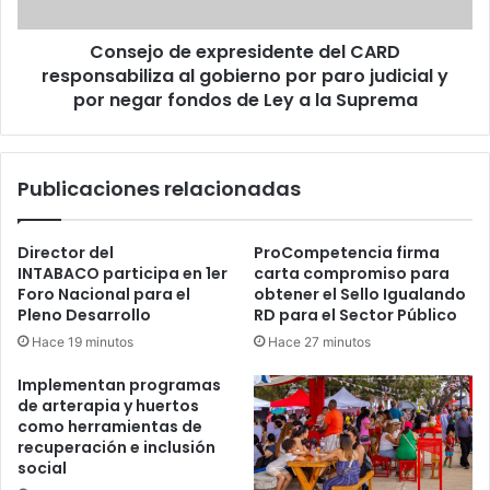
gobierno
por
Consejo de expresidente del CARD
paro
judicial
responsabiliza al gobierno por paro judicial y
y
por negar fondos de Ley a la Suprema
por
negar
fondos
Publicaciones relacionadas
de
Ley
a
Director del
ProCompetencia firma
la
INTABACO participa en 1er
carta compromiso para
Suprema
Foro Nacional para el
obtener el Sello Igualando
Pleno Desarrollo
RD para el Sector Público
Hace 19 minutos
Hace 27 minutos
Implementan programas
de arterapia y huertos
como herramientas de
recuperación e inclusión
social