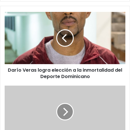
Darío
Veras
logra
elección
a
la
inmortalidad
del
Deporte
Darío Veras logra elección a la inmortalidad del
Dominicano
Deporte Dominicano
Consejo
de
expresidente
del
CARD
responsabiliza
al