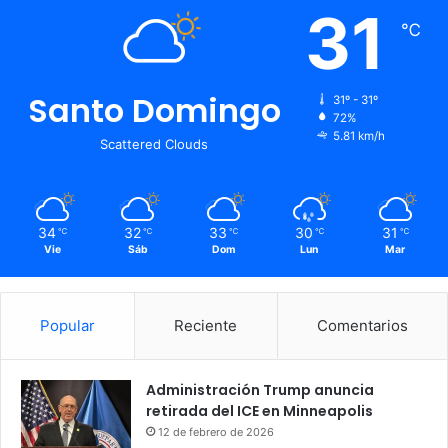
31
℃
Santo Domingo
31º - 31º
72%
5.81 km/h
Scattered Clouds
34
32
33
30
31
℃
℃
℃
℃
℃
Vie
Sáb
Dom
Lun
Mar
Popular
Reciente
Comentarios
Administración Trump anuncia
retirada del ICE en Minneapolis
12 de febrero de 2026