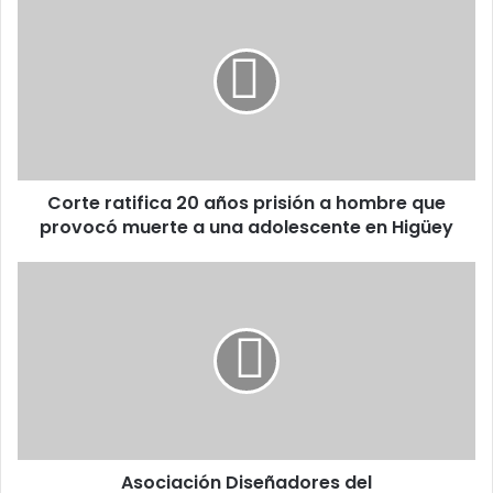
ratifica
20
años
prisión
a
hombre
que
provocó
Corte ratifica 20 años prisión a hombre que
muerte
a
provocó muerte a una adolescente en Higüey
una
adolescente
Asociación Diseñadores
en
del
Higüey
Cibao celebra “Tarde
de
sombreros”
Asociación Diseñadores del