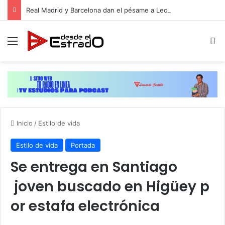
Real Madrid y Barcelona dan el pésame a Leo Messi por la muerte de su padre
Menú
B
Inicio
/
Estilo de vida
Estilo de vida
Portada
Se entrega en Santiago
joven buscado en Higüey p
or estafa electrónica