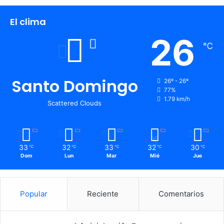
El clima
26
℃
Santo Domingo
26º - 26º
77%
1.79 km/h
Scattered Clouds
33
32
33
32
30
℃
℃
℃
℃
℃
Dom
Lun
Mar
Mié
Jue
Popular
Reciente
Comentarios