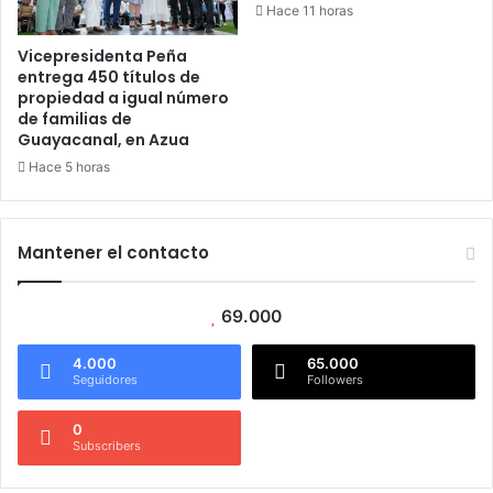
Hace 11 horas
Vicepresidenta Peña
entrega 450 títulos de
propiedad a igual número
de familias de
Guayacanal, en Azua
Hace 5 horas
Mantener el contacto
69.000
4.000
65.000
Seguidores
Followers
0
Subscribers