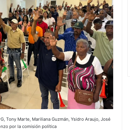
G, Tony Marte, Mariliana Guzmán, Ysidro Araujo, José
nzo por la comisión política