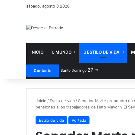
sábado, agosto 8 2026
INICIO
MUNDO
ESTILO DE VIDA
M
27
Facebook
X
You
Contacto
Santo Domingo
℃
Inicio
/
Estilo de vida
/
Senador Marte propondrá en 
pensiones a los trabajadores de Hato Mayor y El Se
Estilo de vida
Portada