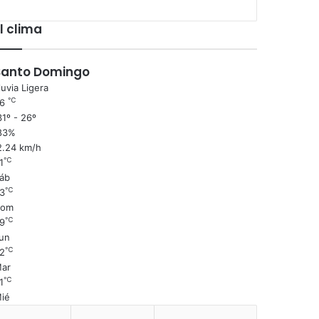
l clima
Santo Domingo
luvia Ligera
℃
26
1º - 26º
83%
2.24 km/h
℃
1
áb
℃
3
Dom
℃
9
un
℃
2
ar
℃
1
ié