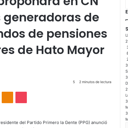
propondrá en CN
E
s generadoras de
ndos de pensiones
L
res de Hato Mayor
3
3
S
3
5
2 minutos de lectura
2
VKontakte
Odnoklassniki
Pocket
L
3
M
3
M
residente del Partido Primero la Gente (PPG) anunció