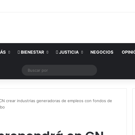
ÁS
BIENESTAR
JUSTICIA
NEGOCIOS
OPINI
Tube
Instagram
Publicación al azar
Switch skin
Buscar
por
CN crear industrias generadoras de empleos con fondos de
ybo