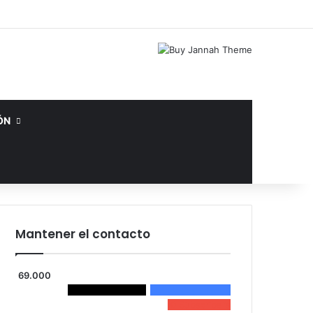
Facebook
X
YouTube
Instagram
Acceso
Publicación al az
Barra lateral
ÓN
Mantener el contacto
69.000
65.000
Followers
4.000
Seguidores
0
Subscribers