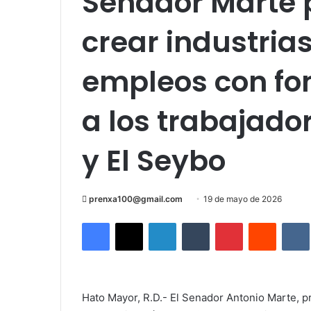
Senador Marte 
crear industria
empleos con fo
a los trabajado
y El Seybo
Send
prenxa100@gmail.com
19 de mayo de 2026
an
Facebook
X
LinkedIn
Tumblr
Pinterest
Reddit
email
Hato Mayor, R.D.- El Senador Antonio Marte, p