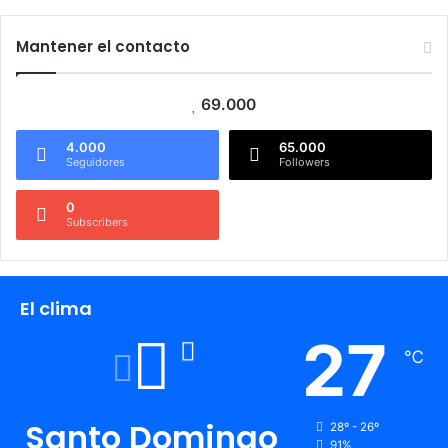
Mantener el contacto
69.000
4.000
65.000
Seguidores
Followers
0
Subscribers
El clima
27
℃
Santo Domingo
28º - 26º
91%