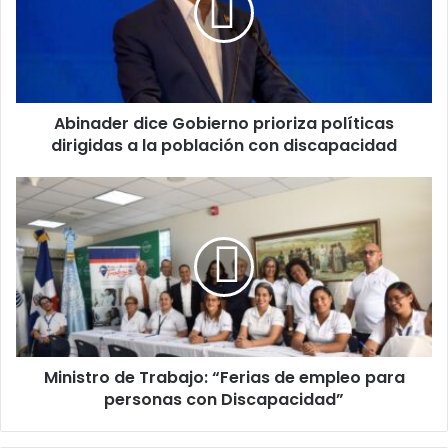
políticas
dirigidas
a
la
población
Abinader dice Gobierno prioriza políticas
con
discapacidad
dirigidas a la población con discapacidad
Ministro
de
Trabajo:
“Ferias
de
empleo
para
personas
con
Ministro de Trabajo: “Ferias de empleo para
Discapacidad”
personas con Discapacidad”