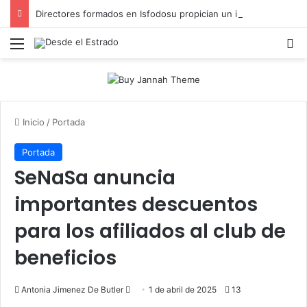
Directores formados en Isfodosu propician un inicio de año escolar exitoso
Menú
B
Inicio
/
Portada
Portada
SeNaSa anuncia
importantes descuentos
para los afiliados al club de
beneficios
Send
Antonia Jimenez De Butler
1 de abril de 2025
13
an