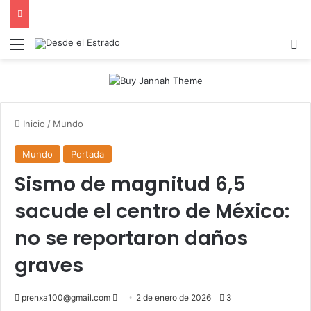
Menú
B
Inicio
/
Mundo
Mundo
Portada
Sismo de magnitud 6,5
sacude el centro de México:
no se reportaron daños
graves
Send
prenxa100@gmail.com
2 de enero de 2026
3