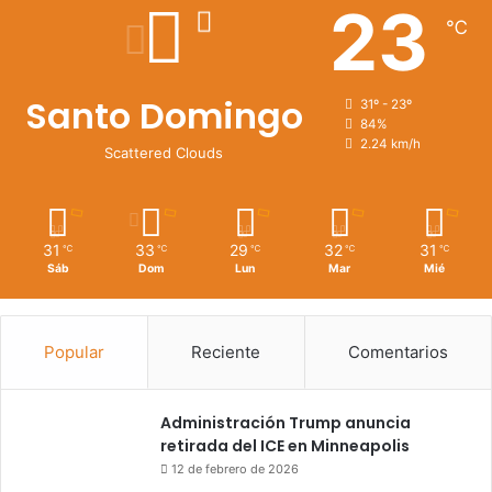
23
℃
Santo Domingo
31º - 23º
84%
2.24 km/h
Scattered Clouds
31
33
29
32
31
℃
℃
℃
℃
℃
Sáb
Dom
Lun
Mar
Mié
Popular
Reciente
Comentarios
Administración Trump anuncia
retirada del ICE en Minneapolis
12 de febrero de 2026