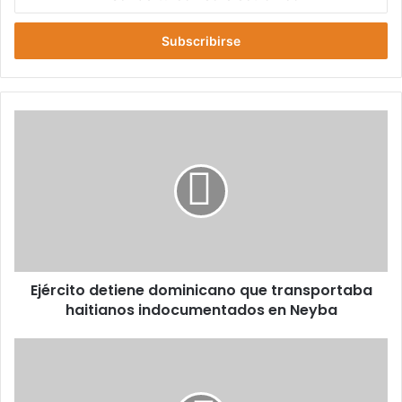
tu
correo
electrónico
Ejército
detiene
dominicano
que
transportaba
haitianos
indocumentados
en
Neyba
Ejército detiene dominicano que transportaba
haitianos indocumentados en Neyba
Madre
e
hijo