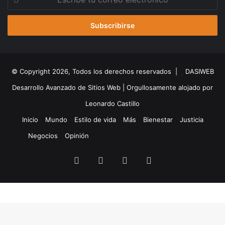
tu
correo
electrónico
© Copyright 2026, Todos los derechos reservados |
DASIWEB
Desarrollo Avanzado de Sitios Web
| Orgullosamente alojado por
Leonardo Castillo
Inicio
Mundo
Estilo de vida
Más
Bienestar
Justicia
Negocios
Opinión
Facebook
X
YouTube
Instagram