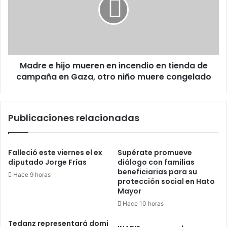
mueren
en
incendio
en
tienda
de
Madre e hijo mueren en incendio en tienda de
campaña
en
campaña en Gaza, otro niño muere congelado
Gaza,
otro
niño
Publicaciones relacionadas
muere
congelado
Falleció este viernes el ex
Supérate promueve
diputado Jorge Frías
diálogo con familias
beneficiarias para su
Hace 9 horas
protección social en Hato
Mayor
Hace 10 horas
Tedanz representará domi