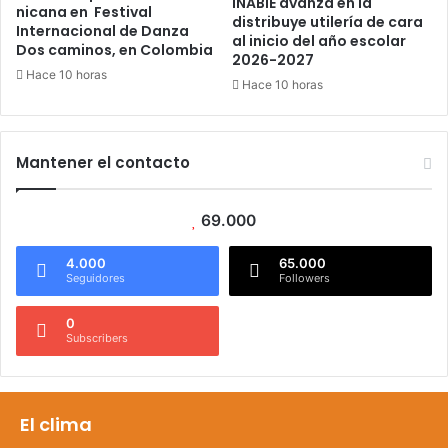
INABIE avanza en la
nicana en Festival
distribuye utilería de cara
Internacional de Danza
al inicio del año escolar
Dos caminos, en Colombia
2026-2027
Hace 10 horas
Hace 10 horas
Mantener el contacto
69.000
4.000
65.000
Seguidores
Followers
0
Subscribers
El clima