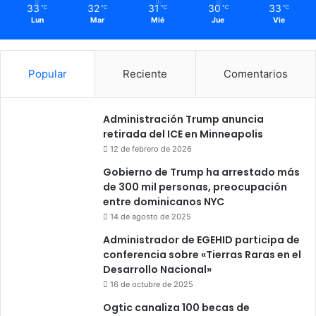
33
32
31
30
33
℃
℃
℃
℃
℃
Lun
Mar
Mié
Jue
Vie
Popular
Reciente
Comentarios
Administración Trump anuncia
retirada del ICE en Minneapolis
12 de febrero de 2026
Gobierno de Trump ha arrestado más
de 300 mil personas, preocupación
entre dominicanos NYC
14 de agosto de 2025
Administrador de EGEHID participa de
conferencia sobre «Tierras Raras en el
Desarrollo Nacional»
16 de octubre de 2025
Ogtic canaliza 100 becas de