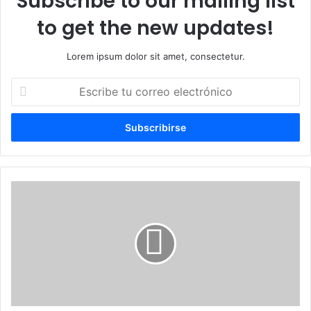
Subscribe to our mailing list
to get the new updates!
Lorem ipsum dolor sit amet, consectetur.
Escribe
tu
correo
electrónico
Netanyahu
otorga
al
Ejército
israelí
«libertad
total
de
acción»