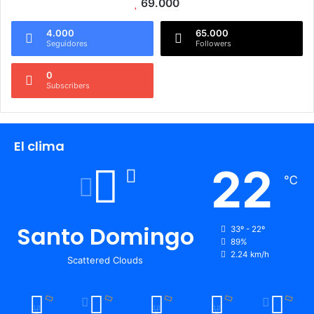
69.000
4.000
65.000
Seguidores
Followers
0
Subscribers
El clima
22
℃
Santo Domingo
33º - 22º
89%
2.24 km/h
Scattered Clouds