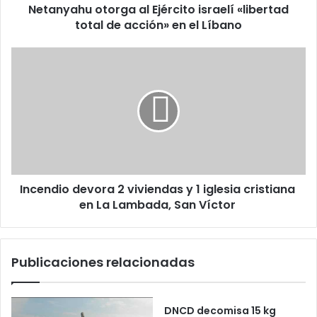
Netanyahu otorga al Ejército israelí «libertad
en
el
total de acción» en el Líbano
Líbano
Incendio devora 2 viviendas y 1 iglesia cristiana en La
Lambada,
San
Víctor
Incendio devora 2 viviendas y 1 iglesia cristiana
en La Lambada, San Víctor
Publicaciones relacionadas
DNCD decomisa 15 kg