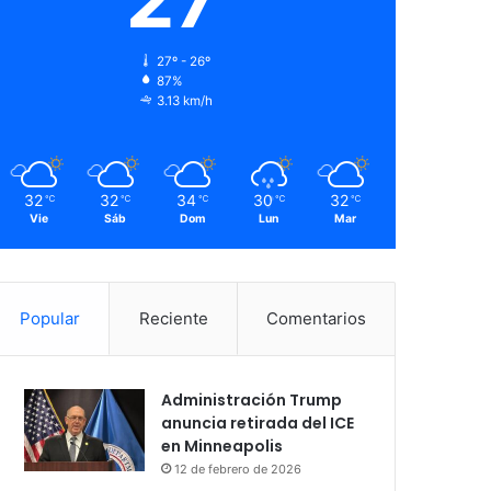
27º - 26º
87%
3.13 km/h
32
32
34
30
32
℃
℃
℃
℃
℃
Vie
Sáb
Dom
Lun
Mar
Popular
Reciente
Comentarios
Administración Trump
anuncia retirada del ICE
en Minneapolis
12 de febrero de 2026