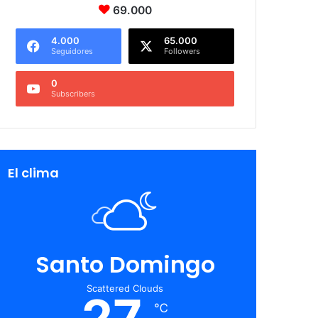
69.000
4.000
65.000
Seguidores
Followers
0
Subscribers
El clima
Santo Domingo
Scattered Clouds
27
℃