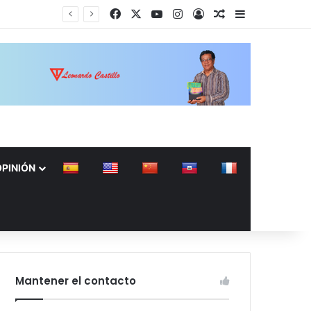
Facebook
X
YouTube
Instagram
Acceso
Publicación al a
Barra lateral
 Capítulo NY
OPINIÓN
Mantener el contacto