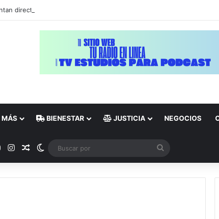
tan directiva de la Confederación Nacional de Periodistas del Ecuador,
MÁS
BIENESTAR
JUSTICIA
NEGOCIOS
ok
YouTube
Instagram
Publicación al azar
Switch skin
Buscar
por