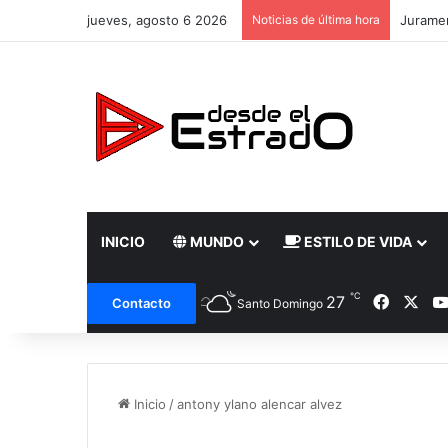
jueves, agosto 6 2026
Noticias de última hora
Juramen
INICIO
MUNDO
ESTILO DE VIDA
℃
Facebo
X
27
Contacto
Santo Domingo
Inicio
/
antony ylano alencar alvez