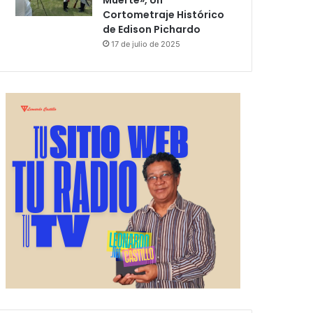
Muerte», Un
Cortometraje Histórico
de Edison Pichardo
17 de julio de 2025