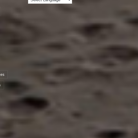
les
a