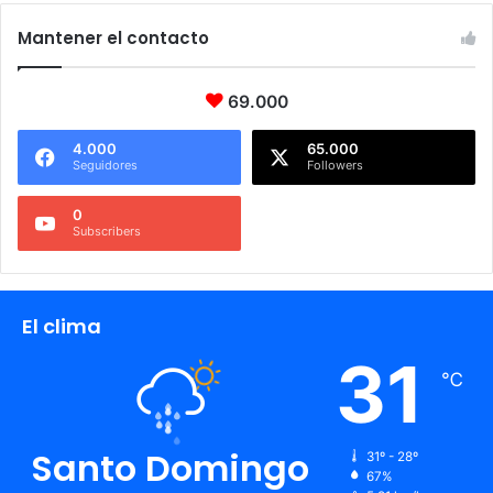
Mantener el contacto
69.000
4.000
65.000
Seguidores
Followers
0
Subscribers
El clima
31
℃
Santo Domingo
31º - 28º
67%