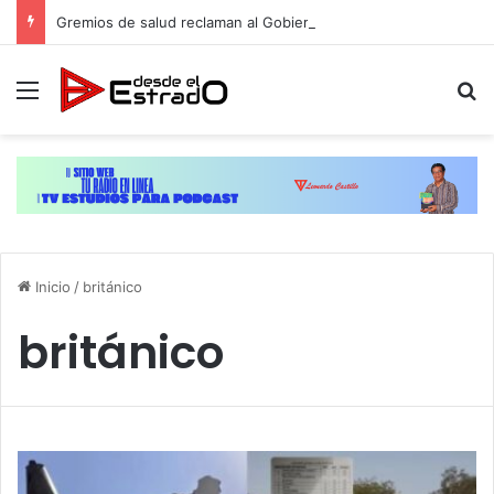
Gremios de salud reclaman al Gobierno poner fin a injusticia salarial que afecta a miles de trabajadores administrativos
Menú
B
Inicio
/
británico
británico