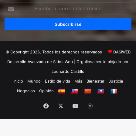
Escribe
tu
correo
electrónico
© Copyright 2026, Todos los derechos reservados |
DASIWEB
Desarrollo Avanzado de Sitios Web
| Orgullosamente alojado por
Leonardo Castillo
Inicio
Mundo
Estilo de vida
Más
Bienestar
Justicia
Negocios
Opinión
Facebook
X
YouTube
Instagram