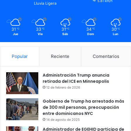
5.81 km/h
Lluvia Ligera
31
33
31
34
30
℃
℃
℃
℃
℃
Jue
Vie
Sáb
Dom
Lun
Popular
Reciente
Comentarios
Administración Trump anuncia
retirada del ICE en Minneapolis
12 de febrero de 2026
Gobierno de Trump ha arrestado más
de 300 mil personas, preocupación
entre dominicanos NYC
14 de agosto de 2025
Administrador de EGEHID participa de