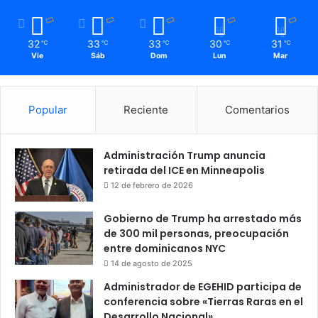
32
33
33
30
31
℃
℃
℃
℃
℃
Vie
Sáb
Dom
Lun
Mar
Popular
Reciente
Comentarios
Administración Trump anuncia
retirada del ICE en Minneapolis
12 de febrero de 2026
Gobierno de Trump ha arrestado más
de 300 mil personas, preocupación
entre dominicanos NYC
14 de agosto de 2025
Administrador de EGEHID participa de
conferencia sobre «Tierras Raras en el
Desarrollo Nacional»