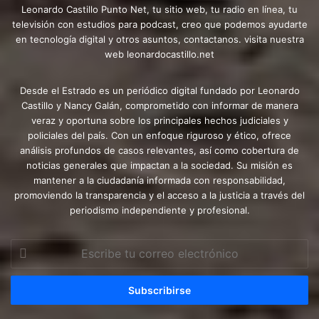
Leonardo Castillo Punto Net, tu sitio web, tu radio en línea, tu
televisión con estudios para podcast, creo que podemos ayudarte
en tecnología digital y otros asuntos, contactanos. visita nuestra
web leonardocastillo.net
Desde el Estrado es un periódico digital fundado por Leonardo
Castillo y Nancy Galán, comprometido con informar de manera
veraz y oportuna sobre los principales hechos judiciales y
policiales del país. Con un enfoque riguroso y ético, ofrece
análisis profundos de casos relevantes, así como cobertura de
noticias generales que impactan a la sociedad. Su misión es
mantener a la ciudadanía informada con responsabilidad,
promoviendo la transparencia y el acceso a la justicia a través del
periodismo independiente y profesional.
Escribe
tu
correo
electrónico