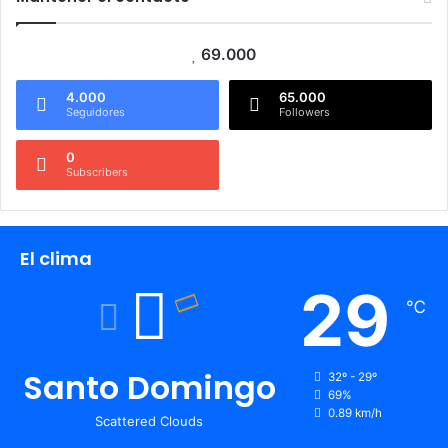
69.000
4.000
65.000
Seguidores
Followers
0
Subscribers
El clima
29
℃
Santo Domingo
32º - 29º
69%
0.89 km/h
Scattered Clouds