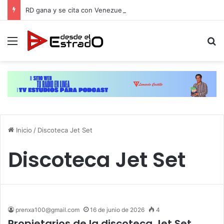
RD gana y se cita con Venezuela por el oro del softbol masculino de JCC-2026
Menú
B
Inicio
/
Discoteca Jet Set
Discoteca Jet Set
prenxa100@gmail.com
16 de junio de 2026
4
Propietarios de la discoteca Jet Set