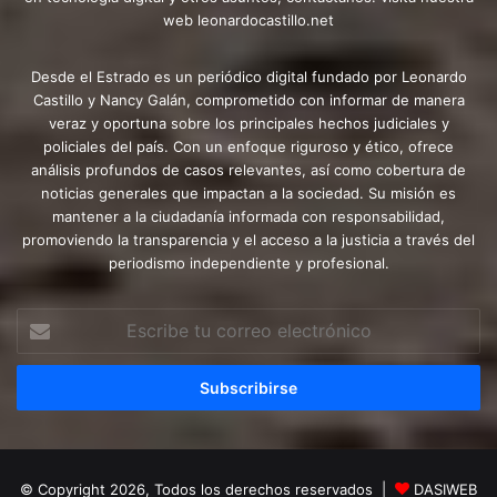
web leonardocastillo.net
Desde el Estrado es un periódico digital fundado por Leonardo
Castillo y Nancy Galán, comprometido con informar de manera
veraz y oportuna sobre los principales hechos judiciales y
policiales del país. Con un enfoque riguroso y ético, ofrece
análisis profundos de casos relevantes, así como cobertura de
noticias generales que impactan a la sociedad. Su misión es
mantener a la ciudadanía informada con responsabilidad,
promoviendo la transparencia y el acceso a la justicia a través del
periodismo independiente y profesional.
Escribe
tu
correo
electrónico
© Copyright 2026, Todos los derechos reservados |
DASIWEB