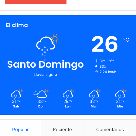
El clima
26
℃
Santo Domingo
31º - 26º
83%
2.24 km/h
Lluvia Ligera
31
33
29
32
31
℃
℃
℃
℃
℃
Sáb
Dom
Lun
Mar
Mié
Popular
Reciente
Comentarios