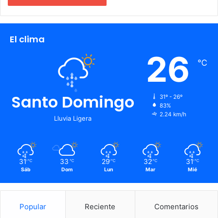
El clima
26
℃
Santo Domingo
31º - 26º
83%
2.24 km/h
Lluvia Ligera
31
33
29
32
31
℃
℃
℃
℃
℃
Sáb
Dom
Lun
Mar
Mié
Popular
Reciente
Comentarios