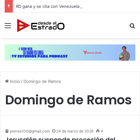
RD gana y se cita con Venezuela por el oro del softbol masculino de JCC-2026
Menú
B
Inicio
/
Domingo de Ramos
Domingo de Ramos
prenxa100@gmail.com
24 de marzo de 2026
4
Jerusalén suspende procesión del