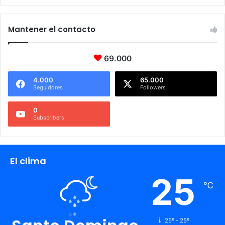
Mantener el contacto
69.000
4.000
65.000
Seguidores
Followers
0
Subscribers
El clima
25
℃
25º - 25º