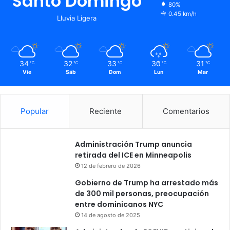
Santo Domingo
80%
0.45 km/h
Lluvia Ligera
34
32
33
30
31
℃
℃
℃
℃
℃
Vie
Sáb
Dom
Lun
Mar
Popular
Reciente
Comentarios
Administración Trump anuncia
retirada del ICE en Minneapolis
12 de febrero de 2026
Gobierno de Trump ha arrestado más
de 300 mil personas, preocupación
entre dominicanos NYC
14 de agosto de 2025