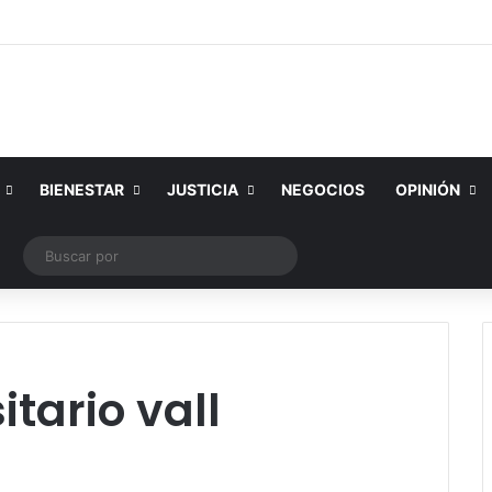
BIENESTAR
JUSTICIA
NEGOCIOS
OPINIÓN
ram
licación al azar
Switch skin
Buscar
por
itario vall