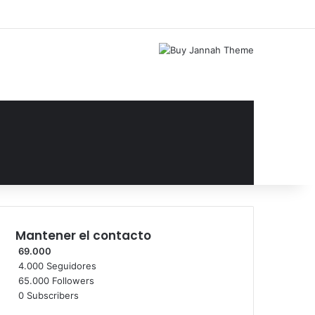
Facebook
X
YouTube
Instagram
Acceso
Publicación al az
Barra lateral
Mantener el contacto
69.000
4.000
Seguidores
65.000
Followers
0
Subscribers