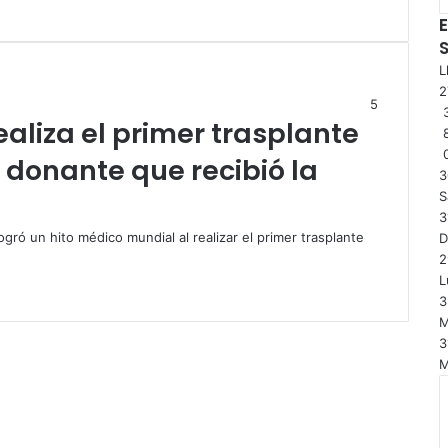
E
L
5
3
ealiza el primer trasplante
 donante que recibió la
3
S
3
ogró un hito médico mundial al realizar el primer trasplante
2
L
3
M
3
M