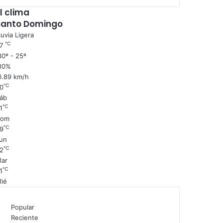
l clima
Santo Domingo
luvia Ligera
℃
27
0º - 25º
80%
0.89 km/h
℃
0
áb
℃
1
Dom
℃
9
un
℃
2
ar
℃
1
ié
Popular
Reciente