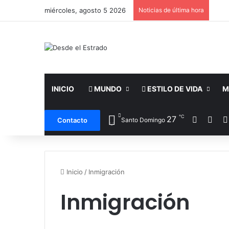
miércoles, agosto 5 2026
Noticias de última hora
INICIO
MUNDO
ESTILO DE VIDA
M
℃
Facebo
X
27
Contacto
Santo Domingo
Inicio
/
Inmigración
Inmigración