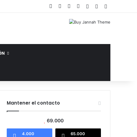
Facebook
X
YouTube
Instagram
Acceso
Publicación al az
Barra lateral
ÓN
Mantener el contacto
69.000
4.000
65.000