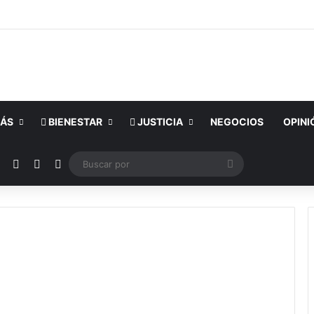
ÁS
BIENESTAR
JUSTICIA
NEGOCIOS
OPINI
ok
YouTube
Instagram
Publicación al azar
Switch skin
Buscar
por