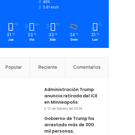
89%
5.81 km/h
31
33
33
34
31
℃
℃
℃
℃
℃
Jue
Vie
Sáb
Dom
Lun
Popular
Reciente
Comentarios
Administración Trump
anuncia retirada del ICE
en Minneapolis
12 de febrero de 2026
Gobierno de Trump ha
arrestado más de 300
mil personas,