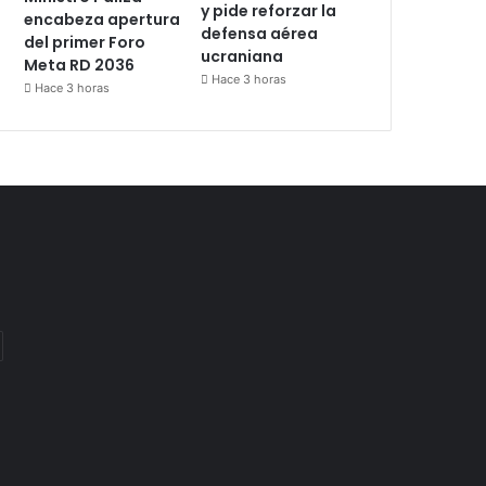
y pide reforzar la
encabeza apertura
defensa aérea
del primer Foro
ucraniana
Meta RD 2036
Hace 3 horas
Hace 3 horas