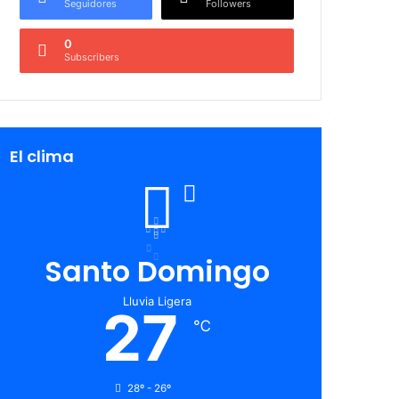
Seguidores
Followers
0
Subscribers
El clima
Santo Domingo
Lluvia Ligera
27
℃
28º - 26º