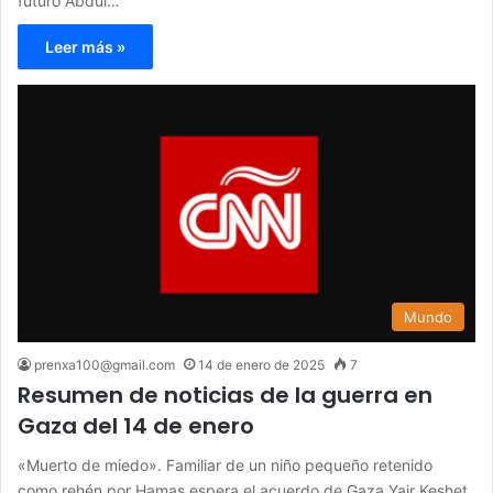
futuro Abdul…
Leer más »
Mundo
prenxa100@gmail.com
14 de enero de 2025
7
Resumen de noticias de la guerra en
Gaza del 14 de enero
«Muerto de miedo». Familiar de un niño pequeño retenido
como rehén por Hamas espera el acuerdo de Gaza Yair Keshet,