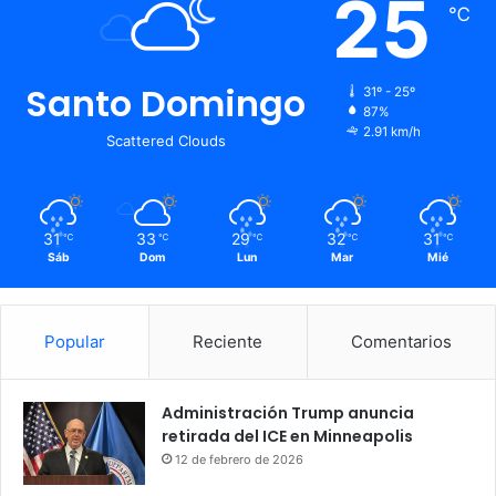
25
℃
Santo Domingo
31º - 25º
87%
2.91 km/h
Scattered Clouds
31
33
29
32
31
℃
℃
℃
℃
℃
Sáb
Dom
Lun
Mar
Mié
Popular
Reciente
Comentarios
Administración Trump anuncia
retirada del ICE en Minneapolis
12 de febrero de 2026