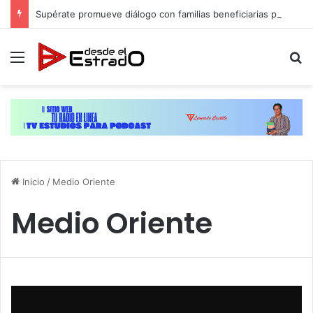
Supérate promueve diálogo con familias beneficiarias para su protección social en Hato Mayor
Menú
B
Inicio
/
Medio Oriente
Medio Oriente