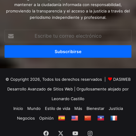
mantener a la ciudadanía informada con responsabilidad,
promoviendo la transparencia y el acceso a la justicia a través del
periodismo independiente y profesional.
Escribe
tu
correo
electrónico
© Copyright 2026, Todos los derechos reservados |
DASIWEB
Desarrollo Avanzado de Sitios Web
| Orgullosamente alojado por
Leonardo Castillo
Inicio
Mundo
Estilo de vida
Más
Bienestar
Justicia
Negocios
Opinión
Facebook
X
YouTube
Instagram