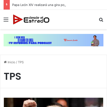
Papa León XIV realizará una gira por Uruguay, Argentina y Perú del 6 al 17 de noviembre
Menú
B
Inicio
/
TPS
TPS