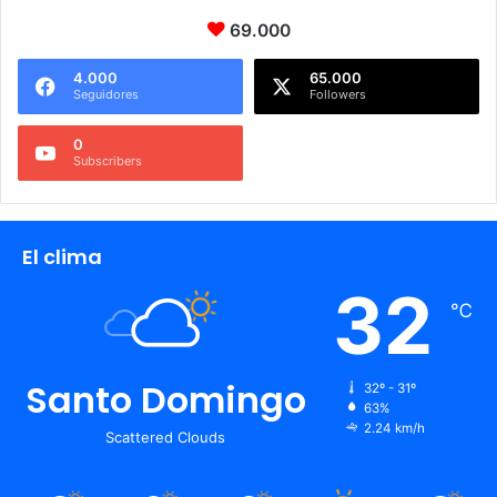
69.000
4.000
65.000
Seguidores
Followers
0
Subscribers
El clima
32
℃
Santo Domingo
32º - 31º
63%
2.24 km/h
Scattered Clouds