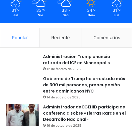
31
33
33
34
31
℃
℃
℃
℃
℃
Jue
Vie
Sáb
Dom
Lun
Popular
Reciente
Comentarios
Administración Trump anuncia
retirada del ICE en Minneapolis
12 de febrero de 2026
Gobierno de Trump ha arrestado más
de 300 mil personas, preocupación
entre dominicanos NYC
14 de agosto de 2025
Administrador de EGEHID participa de
conferencia sobre «Tierras Raras en el
Desarrollo Nacional»
16 de octubre de 2025