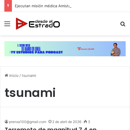
Ejecutan misión médica Amistad 2026 en La Vega
Menú
B
Inicio
/
tsunami
tsunami
prenxa100@gmail.com
2 de abril de 2026
3
Terremoto de magnitud 7,4 en