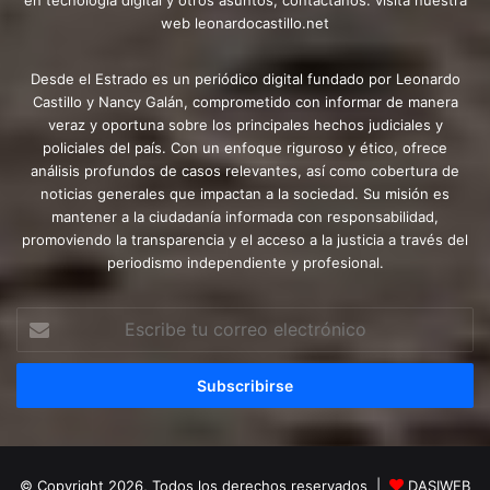
en tecnología digital y otros asuntos, contactanos. visita nuestra
web leonardocastillo.net
Desde el Estrado es un periódico digital fundado por Leonardo
Castillo y Nancy Galán, comprometido con informar de manera
veraz y oportuna sobre los principales hechos judiciales y
policiales del país. Con un enfoque riguroso y ético, ofrece
análisis profundos de casos relevantes, así como cobertura de
noticias generales que impactan a la sociedad. Su misión es
mantener a la ciudadanía informada con responsabilidad,
promoviendo la transparencia y el acceso a la justicia a través del
periodismo independiente y profesional.
Escribe
tu
correo
electrónico
© Copyright 2026, Todos los derechos reservados |
DASIWEB