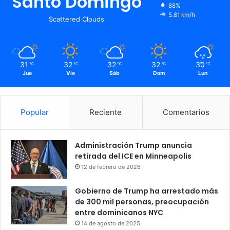
Santo Domingo
88%
5.81 km/h
Scattered Clouds
31
32
32
32
30
℃
℃
℃
℃
℃
Jue
Vie
Sáb
Dom
Lun
Popular
Reciente
Comentarios
Administración Trump anuncia
retirada del ICE en Minneapolis
12 de febrero de 2026
Gobierno de Trump ha arrestado más
de 300 mil personas, preocupación
entre dominicanos NYC
14 de agosto de 2025