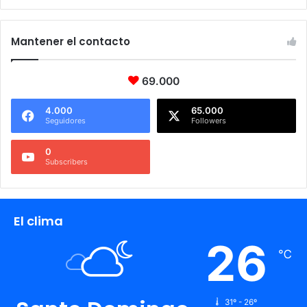
Mantener el contacto
69.000
4.000
65.000
Seguidores
Followers
0
Subscribers
El clima
26
℃
31º - 26º