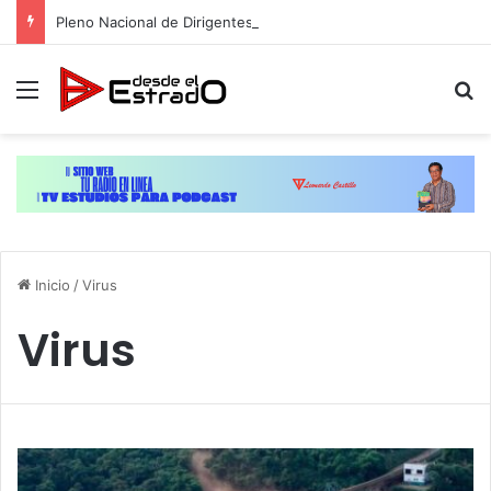
Pleno Nacional de Dirigentes otorga poderes al Comité Ejecutivo de la ADP para dar toques finales a plan de movilización
Menú
B
Inicio
/
Virus
Virus