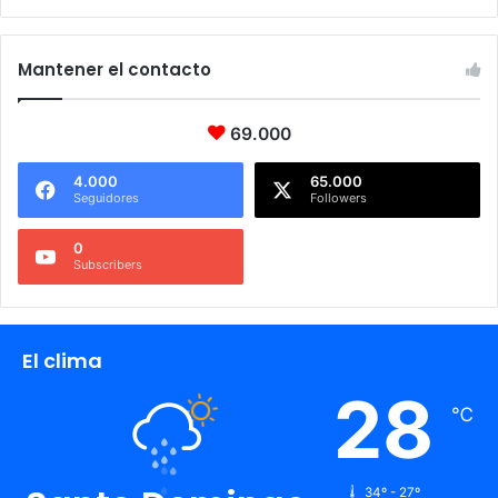
Mantener el contacto
69.000
4.000
65.000
Seguidores
Followers
0
Subscribers
El clima
28
℃
34º - 27º