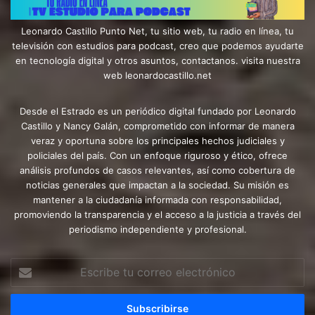
Leonardo Castillo Punto Net, tu sitio web, tu radio en línea, tu
televisión con estudios para podcast, creo que podemos ayudarte
en tecnología digital y otros asuntos, contactanos. visita nuestra
web leonardocastillo.net
Desde el Estrado es un periódico digital fundado por Leonardo
Castillo y Nancy Galán, comprometido con informar de manera
veraz y oportuna sobre los principales hechos judiciales y
policiales del país. Con un enfoque riguroso y ético, ofrece
análisis profundos de casos relevantes, así como cobertura de
noticias generales que impactan a la sociedad. Su misión es
mantener a la ciudadanía informada con responsabilidad,
promoviendo la transparencia y el acceso a la justicia a través del
periodismo independiente y profesional.
Escribe
tu
correo
electrónico