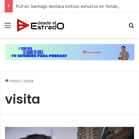
PLD en Santiago destaca exitoso esfuerzo en fortalecer su estructura y contacto con las comunidades
Menú
B
Inicio
/
visita
visita