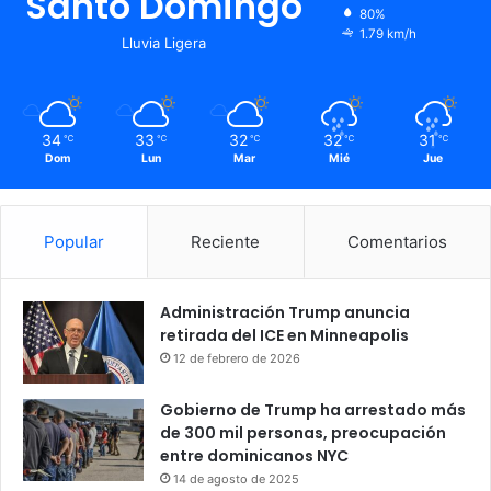
Santo Domingo
80%
1.79 km/h
Lluvia Ligera
34
33
32
32
31
℃
℃
℃
℃
℃
Dom
Lun
Mar
Mié
Jue
Popular
Reciente
Comentarios
Administración Trump anuncia
retirada del ICE en Minneapolis
12 de febrero de 2026
Gobierno de Trump ha arrestado más
de 300 mil personas, preocupación
entre dominicanos NYC
14 de agosto de 2025