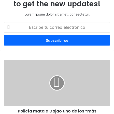
to get the new updates!
Lorem ipsum dolor sit amet, consectetur.
Escribe
tu
correo
electrónico
Policía
mata
a
Dajao
uno
de
los
“más
buscados”
Policía mata a Dajao uno de los “más
en