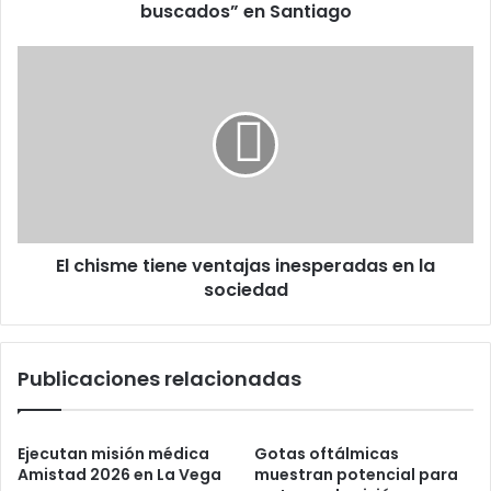
Santiago
buscados” en Santiago
El
chisme
tiene
ventajas
inesperadas
en
la
sociedad
El chisme tiene ventajas inesperadas en la
sociedad
Publicaciones relacionadas
Ejecutan misión médica
Gotas oftálmicas
Amistad 2026 en La Vega
muestran potencial para