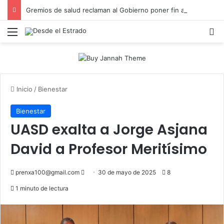
Gremios de salud reclaman al Gobierno poner fin a injusticia salarial que afecta a miles de trabajadores administrativos
Menú
B
Inicio
/
Bienestar
Bienestar
UASD exalta a Jorge Asjana
David a Profesor Meritísimo
Send
prenxa100@gmail.com
30 de mayo de 2025
8
an
1 minuto de lectura
email