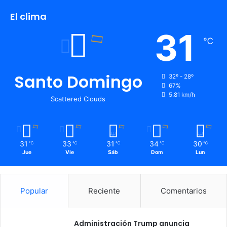
El clima
31
℃
Santo Domingo
32º - 28º
67%
5.81 km/h
Scattered Clouds
31
33
31
34
30
℃
℃
℃
℃
℃
Jue
Vie
Sáb
Dom
Lun
Popular
Reciente
Comentarios
Administración Trump anuncia