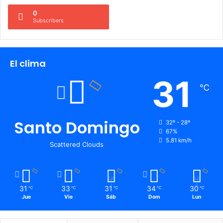
0
Subscribers
El clima
31
℃
Santo Domingo
32º - 28º
67%
5.81 km/h
Scattered Clouds
31
33
31
34
30
℃
℃
℃
℃
℃
Jue
Vie
Sáb
Dom
Lun