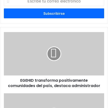
tu
correo
electrónico
EGEHID
transforma
positivamente
comunidades
del
país,
destaca
administrador
EGEHID transforma positivamente
comunidades del país, destaca administrador
MAP
realiza
recorrido