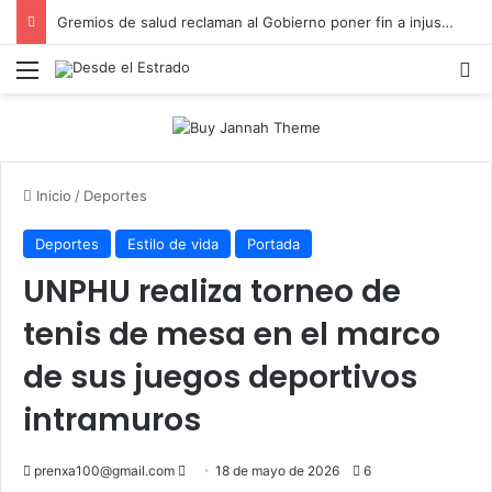
Gremios de salud reclaman al Gobierno poner fin a injusticia salarial que afecta a miles de trabajadores administrativos
Menú
B
Inicio
/
Deportes
Deportes
Estilo de vida
Portada
UNPHU realiza torneo de
tenis de mesa en el marco
de sus juegos deportivos
intramuros
Send
prenxa100@gmail.com
18 de mayo de 2026
6