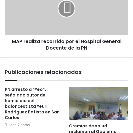
por
el
Hospital
General
Docente
de
MAP realiza recorrido por el Hospital General
la
PN
Docente de la PN
Publicaciones relacionadas
PN arresto a “Yeo”,
señalado autor del
homicidio del
baloncestista Yeuri
Rodríguez Batista en San
Carlos
Hace 2 horas
Gremios de salud
reclaman al Gobierno