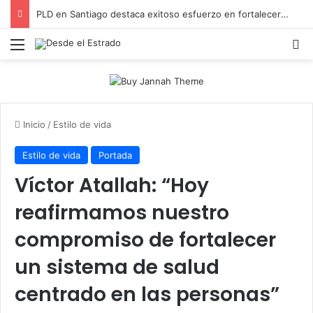
PLD en Santiago destaca exitoso esfuerzo en fortalecer su estructura y contacto con las comunidades
Menú
B
Inicio
/
Estilo de vida
Estilo de vida
Portada
Víctor Atallah: “Hoy
reafirmamos nuestro
compromiso de fortalecer
un sistema de salud
centrado en las personas”