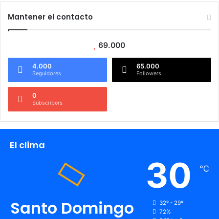
Mantener el contacto
69.000
4.000
65.000
Seguidores
Followers
0
Subscribers
El clima
30
℃
Santo Domingo
32º - 29º
72%