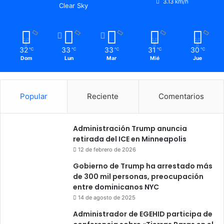
3.13 km/h
Clear Sky
32
33
33
31
30
℃
℃
℃
℃
℃
Dom
Lun
Mar
Mié
Jue
Popular
Reciente
Comentarios
Administración Trump anuncia
retirada del ICE en Minneapolis
12 de febrero de 2026
Gobierno de Trump ha arrestado más
de 300 mil personas, preocupación
entre dominicanos NYC
14 de agosto de 2025
Administrador de EGEHID participa de