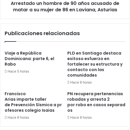
Arrestado un hombre de 90 años acusado de
a
su
matar a su mujer de 86 en Laviana, Asturias
mujer
de
86
Publicaciones relacionadas
en
Laviana,
Asturias
Viaje a República
PLD en Santiago destaca
Dominicana: parte 6, el
exitoso esfuerzo en
Rabo
fortalecer su estructura y
contacto con las
Hace 5 horas
comunidades
Hace 6 horas
Francisco
PN recupera pertenencias
Arias imparte taller
robadas y arresta 2
de Prevención Sísmica a pr
por robo en casos separad
ofesores colegio Isaias
os
Hace 6 horas
Hace 6 horas