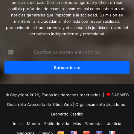
policiales del país. Con un enfoque riguroso y ético, ofrece
análisis profundos de casos relevantes, así como cobertura de
noticias generales que impactan a la sociedad. Su misión es
mantener a la ciudadanía informada con responsabilidad,
promoviendo la transparencia y el acceso a la justicia a través del
periodismo independiente y profesional.
Escribe
tu
correo
electrónico
© Copyright 2026, Todos los derechos reservados |
DASIWEB
Desarrollo Avanzado de Sitios Web
| Orgullosamente alojado por
Leonardo Castillo
Inicio
Mundo
Estilo de vida
Más
Bienestar
Justicia
Negocios
Opinión