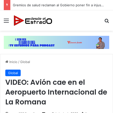
Canciller Álvarez: Oportunidad histórica para aumentar el comercio y las inversiones entre RD y México
Menú
B
Inicio
/
Global
Global
VIDEO: Avión cae en el
Aeropuerto Internacional de
La Romana