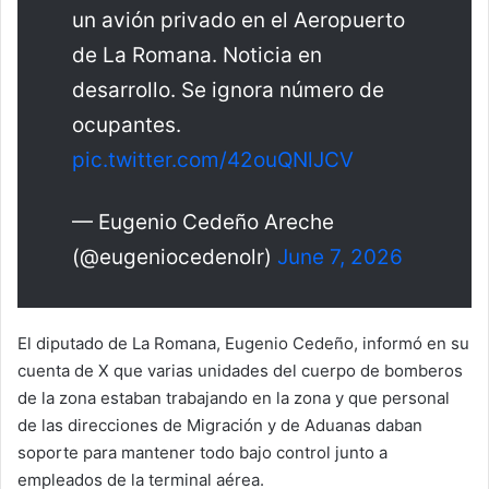
un avión privado en el Aeropuerto
de La Romana. Noticia en
desarrollo. Se ignora número de
ocupantes.
pic.twitter.com/42ouQNlJCV
— Eugenio Cedeño Areche
(@eugeniocedenolr)
June 7, 2026
El diputado de La Romana, Eugenio Cedeño, informó en su
cuenta de X que varias unidades del cuerpo de bomberos
de la zona estaban trabajando en la zona y que personal
de las direcciones de Migración y de Aduanas daban
soporte para mantener todo bajo control junto a
empleados de la terminal aérea.