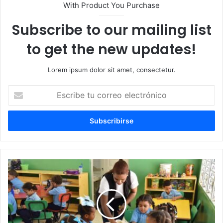
With Product You Purchase
Subscribe to our mailing list
to get the new updates!
Lorem ipsum dolor sit amet, consectetur.
Escribe
tu
correo
electrónico
Comisión
Nacional
Rectora
informa
culminación
de