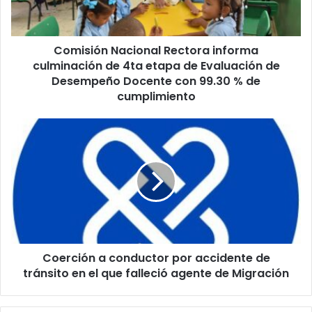
4ta
etapa
de
Comisión Nacional Rectora informa
Evaluación
de
culminación de 4ta etapa de Evaluación de
Desempeño
Desempeño Docente con 99.30 % de
Docente
cumplimiento
con
99.30
Coerción
%
a
de
conductor
cumplimiento
por
accidente
de
tránsito
en
el
Coerción a conductor por accidente de
que
falleció
tránsito en el que falleció agente de Migración
agente
de