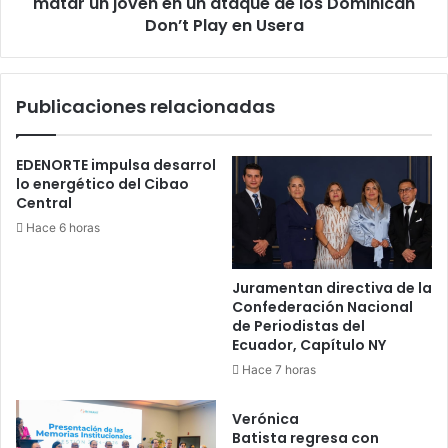
un
matar un joven en un ataque de los Dominican
ataque
Don’t Play en Usera
de
los
Dominican
Publicaciones relacionadas
Don’t
Play
en
EDENORTE impulsa desarrol
Usera
lo energético del Cibao
Central
Hace 6 horas
Juramentan directiva de la
Confederación Nacional
de Periodistas del
Ecuador, Capítulo NY
Hace 7 horas
Verónica
Batista regresa con