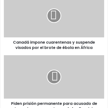
impone
cuarentenas
y
suspende
visados
por
el
brote
Canadá impone cuarentenas y suspende
de
ébola
visados por el brote de ébola en África
en
África
Piden
prisión
permanente
para
acusado
de
matar
un
joven
Piden prisión permanente para acusado de
en