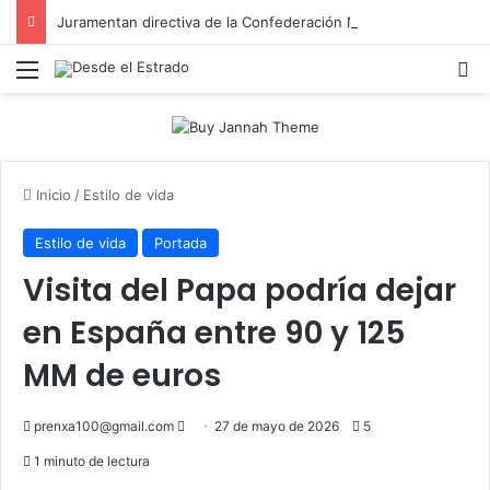
Juramentan directiva de la Confederación Nacional de Periodistas del Ecuador, Capítulo NY
Menú
B
Inicio
/
Estilo de vida
Estilo de vida
Portada
Visita del Papa podría dejar
en España entre 90 y 125
MM de euros
Send
prenxa100@gmail.com
27 de mayo de 2026
5
an
1 minuto de lectura
email