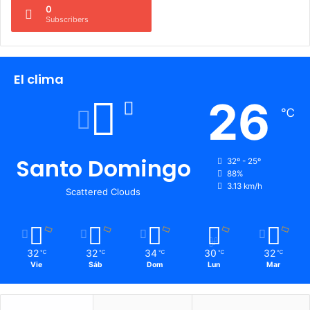
0
Subscribers
El clima
26
℃
Santo Domingo
32º - 25º
88%
3.13 km/h
Scattered Clouds
32
32
34
30
32
℃
℃
℃
℃
℃
Vie
Sáb
Dom
Lun
Mar