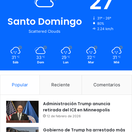
27
Santo Domingo
31º - 26º
80%
2.24 km/h
Scattered Clouds
31
33
29
32
31
℃
℃
℃
℃
℃
Sáb
Dom
Lun
Mar
Mié
Popular
Reciente
Comentarios
Administración Trump anuncia
retirada del ICE en Minneapolis
12 de febrero de 2026
Gobierno de Trump ha arrestado más