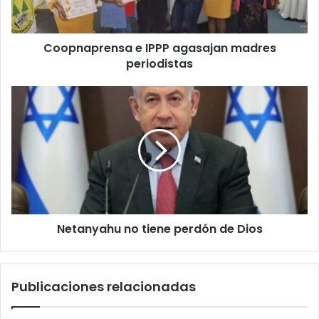
Coopnaprensa e IPPP agasajan madres
periodistas
Netanyahu
no
tiene
perdón
de
Dios
Netanyahu no tiene perdón de Dios
Publicaciones relacionadas