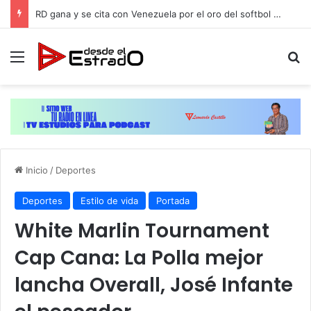
Ante XXIV Convención Nacional del Partido Revolucionario Moderno (PRM)
Menú
B
Inicio
/
Deportes
Deportes
Estilo de vida
Portada
White Marlin Tournament
Cap Cana: La Polla mejor
lancha Overall, José Infante