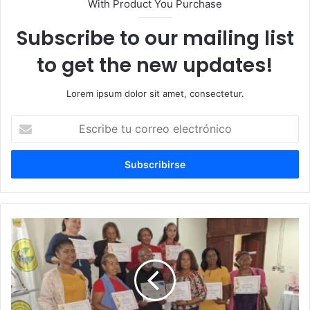
With Product You Purchase
Subscribe to our mailing list
to get the new updates!
Lorem ipsum dolor sit amet, consectetur.
Escribe
tu
correo
electrónico
Coopnaprensa
e
IPPP
agasajan
madres
periodistas