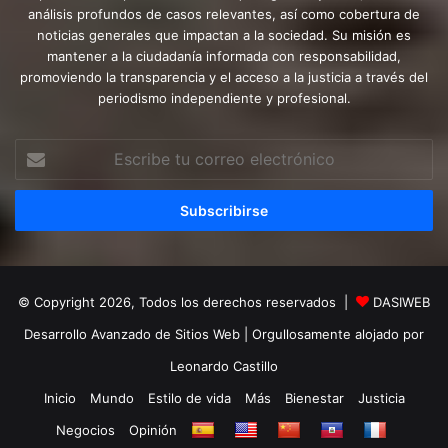
análisis profundos de casos relevantes, así como cobertura de
noticias generales que impactan a la sociedad. Su misión es
mantener a la ciudadanía informada con responsabilidad,
promoviendo la transparencia y el acceso a la justicia a través del
periodismo independiente y profesional.
Escribe
tu
correo
electrónico
© Copyright 2026, Todos los derechos reservados |
DASIWEB
Desarrollo Avanzado de Sitios Web
| Orgullosamente alojado por
Leonardo Castillo
Inicio
Mundo
Estilo de vida
Más
Bienestar
Justicia
Negocios
Opinión