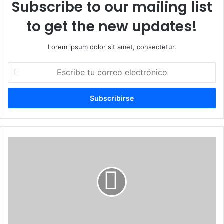
Subscribe to our mailing list
to get the new updates!
Lorem ipsum dolor sit amet, consectetur.
Escribe
tu
correo
electrónico
Prisión
para
militar
por
muerte
de
adolescente
en