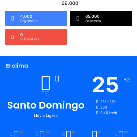
69.000
4.000
65.000
Seguidores
Followers
0
Subscribers
El clima
25
℃
Santo Domingo
25º - 25º
80%
0.45 km/h
Lluvia Ligera