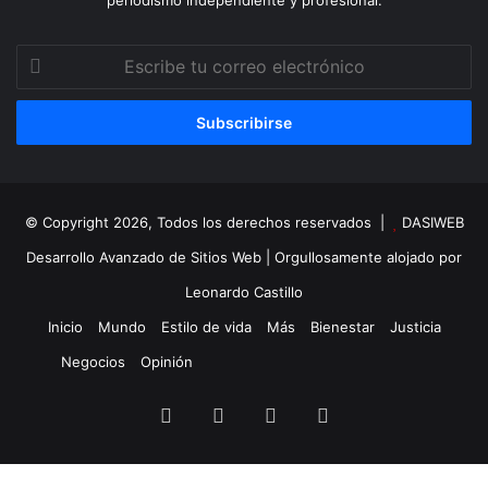
Escribe
tu
correo
electrónico
© Copyright 2026, Todos los derechos reservados |
DASIWEB
Desarrollo Avanzado de Sitios Web
| Orgullosamente alojado por
Leonardo Castillo
Inicio
Mundo
Estilo de vida
Más
Bienestar
Justicia
Negocios
Opinión
Facebook
X
YouTube
Instagram