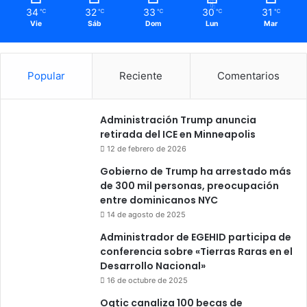
34
32
33
30
31
℃
℃
℃
℃
℃
Vie
Sáb
Dom
Lun
Mar
Popular
Reciente
Comentarios
Administración Trump anuncia
retirada del ICE en Minneapolis
12 de febrero de 2026
Gobierno de Trump ha arrestado más
de 300 mil personas, preocupación
entre dominicanos NYC
14 de agosto de 2025
Administrador de EGEHID participa de
conferencia sobre «Tierras Raras en el
Desarrollo Nacional»
16 de octubre de 2025
Ogtic canaliza 100 becas de