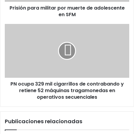
SFM
Prisión para militar por muerte de adolescente
en SFM
PN
ocupa
329
mil
cigarrillos
de
contrabando
y
retiene
PN ocupa 329 mil cigarrillos de contrabando y
52
máquinas
retiene 52 máquinas tragamonedas en
tragamonedas
operativos secuenciales
en
operativos
secuenciales
Publicaciones relacionadas