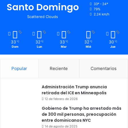
Santo Domingo
33º - 24º
79%
2.24 km/h
Scattered Clouds
33
32
33
32
30
℃
℃
℃
℃
℃
Dom
Lun
Mar
Mié
Jue
Popular
Reciente
Comentarios
Administración Trump anuncia
retirada del ICE en Minneapolis
12 de febrero de 2026
Gobierno de Trump ha arrestado más
de 300 mil personas, preocupación
entre dominicanos NYC
14 de agosto de 2025