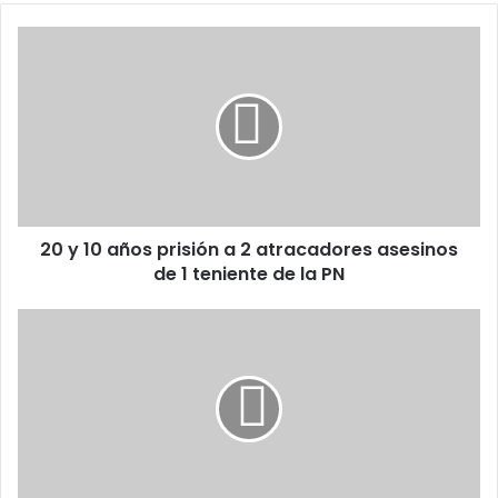
20
y
10
años
prisión
a
2
atracadores
asesinos
20 y 10 años prisión a 2 atracadores asesinos
de
1
de 1 teniente de la PN
teniente
de
Voluntariado Banreservas celebra el
la
Día
PN
de
las
Madres
con
el evento “Donde nace el
amor”