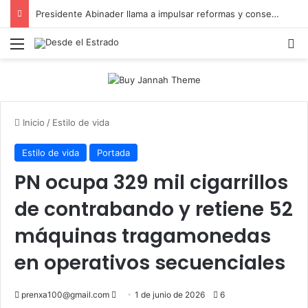
Presidente Abinader llama a impulsar reformas y consensos para acelerar desarrollo hacia 2036
Menú
B
Inicio
/
Estilo de vida
Estilo de vida
Portada
PN ocupa 329 mil cigarrillos
de contrabando y retiene 52
máquinas tragamonedas
en operativos secuenciales
Send
prenxa100@gmail.com
1 de junio de 2026
6