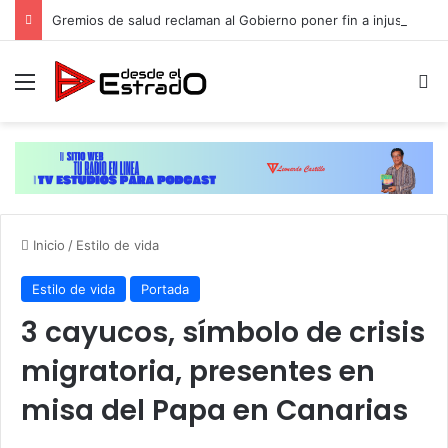
Gremios de salud reclaman al Gobierno poner fin a injusticia salarial que afecta a miles de trabajadores administrativos
Menú
B
Inicio
/
Estilo de vida
Estilo de vida
Portada
3 cayucos, símbolo de crisis
migratoria, presentes en
misa del Papa en Canarias