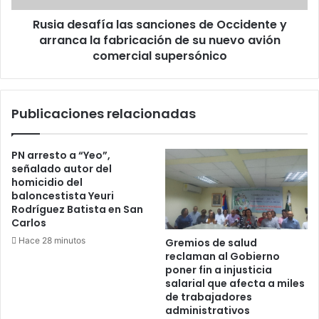
la
Rusia desafía las sanciones de Occidente y
fabricación
de
arranca la fabricación de su nuevo avión
su
comercial supersónico
nuevo
avión
comercial
Publicaciones relacionadas
supersónico
PN arresto a “Yeo”,
señalado autor del
homicidio del
baloncestista Yeuri
Rodríguez Batista en San
Carlos
Hace 28 minutos
Gremios de salud
reclaman al Gobierno
poner fin a injusticia
salarial que afecta a miles
de trabajadores
administrativos