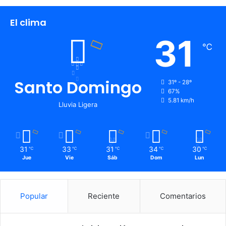
El clima
31
℃
Santo Domingo
31º - 28º
67%
5.81 km/h
Lluvia Ligera
31
33
31
34
30
℃
℃
℃
℃
℃
Jue
Vie
Sáb
Dom
Lun
Popular
Reciente
Comentarios