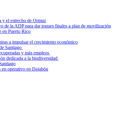
a y el estrecho de Ormuz
o de la ADP para dar toques finales a plan de movilización
z en Puerto Rico
iras a impulsar el crecimiento económico
 de Santiago
recuperadas y más empleos
ión dedicada a la biodiversidad
 Santiago
as en operativo en Dajabón