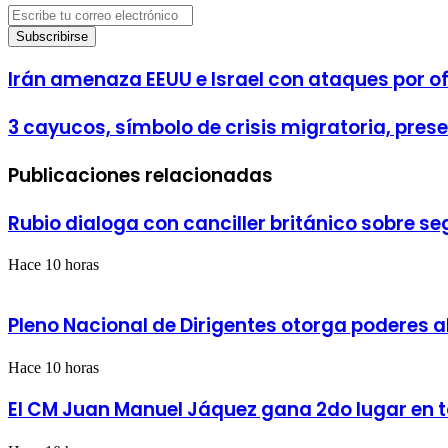
Escribe
tu
correo
electrónico
Irán
Irán amenaza EEUU e Israel con ataques por o
amenaza
EEUU
3
3 cayucos, símbolo de crisis migratoria, pres
e
cayucos,
Israel
símbolo
con
Publicaciones relacionadas
de
ataques
crisis
por
migratoria,
ofensiva
Rubio dialoga con canciller británico sobre s
presentes
en
en
Líbano
misa
Hace 10 horas
del
Papa
en
Pleno Nacional de Dirigentes otorga poderes al
Canarias
Hace 10 horas
El CM Juan Manuel Jáquez gana 2do lugar en t