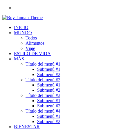
Buscar
por
INICIO
MUNDO
Todos
Alimentos
Viaje
ESTILO DE VIDA
MÁS
Título del menú #1
Submenú #1
Submenú #2
Título del menú #2
Submenú #1
Submenú #2
Título del menú #3
Submenú #1
Submenú #2
Título del menú #4
Submenú #1
Submenú #2
BIENESTAR