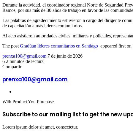
Durante la actividad, el coordinador regional Norte de Seguridad Prev
Ramos, por sus más de 30 años de trabajo en favor de las comunidades 
Las palabras de agradecimiento estuvieron a cargo del dirigente comun
de capacitación a más líderes comunitarios.
Al acto asistieron autoridades civiles, militares y policiales, represe
The post
Gradúan líderes comunitarios en Santiago
appeared first on
Send
prenxa100@gmail.com
7 de junio de 2026
an
6
2 minutos de lectura
Facebook
X
LinkedIn
Tumblr
Pinterest
Reddit
VKontakte
Odnoklassniki
Pocket
email
Compartir
Facebook
X
LinkedIn
Tumblr
Pinterest
Reddit
VKontakte
Odnoklassniki
Pocket
Compartir
Imprimir
por
prenxa100@gmail.com
correo
electrónico
Sitio
web
With Product You Purchase
Subscribe to our mailing list to get the new up
Lorem ipsum dolor sit amet, consectetur.