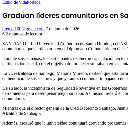
Estilo de vida
Portada
Gradúan líderes comunitarios en S
Send
prenxa100@gmail.com
7 de junio de 2026
an
6
2 minutos de lectura
Facebook
X
LinkedIn
Tumblr
Pinterest
Reddit
VKontakte
Odnoklassniki
Pocket
email
SANTIAGO.– La Universidad Autónoma de Santo Domingo (UASD), Recin
comunitarios que participaron en el Diplomado Comunitario en Gesti
Durante seis semanas, los participantes recibieron capacitación en te
participación social, con el objetivo de fortalecer su trabajo en las ju
La vicealcaldesa de Santiago, Mariana Moreno, destacó que esta forma
en beneficio de sus sectores y que garantizó continuar trabajando de
De su lado, la viceministra de Seguridad Preventiva en los Gobiernos 
herramientas para desempeñar mejor su labor. Asimismo, reiteró el com
comunitario.
Mientras que el director general de la UASD Recinto Santiago, Juan A
Alcaldía de Santiago.
Además, aseguró que la universidad continuará apoyando programas de