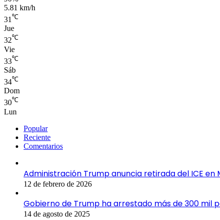
5.81 km/h
℃
31
Jue
℃
32
Vie
℃
33
Sáb
℃
34
Dom
℃
30
Lun
Popular
Reciente
Comentarios
Administración Trump anuncia retirada del ICE en 
12 de febrero de 2026
Gobierno de Trump ha arrestado más de 300 mil 
14 de agosto de 2025