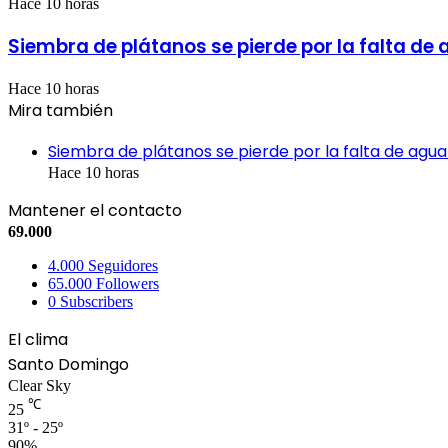
Hace 10 horas
Siembra de plátanos se pierde por la falta de
Hace 10 horas
Mira también
Cerrar
Siembra de plátanos se pierde por la falta de agua
Hace 10 horas
Mantener el contacto
69.000
4.000
Seguidores
65.000
Followers
0
Subscribers
El clima
Santo Domingo
Clear Sky
℃
25
31º - 25º
90%