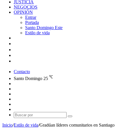
JUSTICIA
NEGOCIOS
OPINIÓN
Entrar
Portada
Santo Domingo Este
Estilo de vida
Contacto
℃
Santo Domingo
25
Facebook
X
YouTube
Instagram
Publicación
al
Switch
azar
skin
Buscar
por
Inicio
/
Estilo de vida
/
Gradúan líderes comunitarios en Santiago