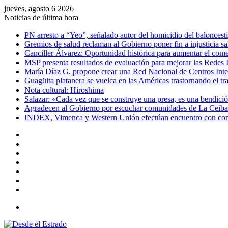
jueves, agosto 6 2026
Noticias de última hora
PN arresto a “Yeo”, señalado autor del homicidio del baloncest
Gremios de salud reclaman al Gobierno poner fin a injusticia sal
Canciller Álvarez: Oportunidad histórica para aumentar el com
MSP presenta resultados de evaluación para mejorar las Redes 
María Díaz G. propone crear una Red Nacional de Centros Integ
Guagüita platanera se vuelca en las Américas trastornando el tra
Nota cultural: Hiroshima
Salazar: «Cada vez que se construye una presa, es una bendició
Agradecen al Gobierno por escuchar comunidades de La Ceiba
INDEX, Vimenca y Western Unión efectúan encuentro con comu
Facebook
X
YouTube
Instagram
Acceso
Publicación
al
Barra
azar
lateral
Menú