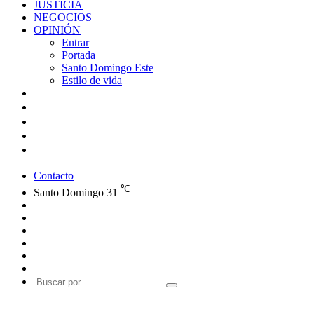
JUSTICIA
NEGOCIOS
OPINIÓN
Entrar
Portada
Santo Domingo Este
Estilo de vida
Contacto
℃
Santo Domingo
31
Facebook
X
YouTube
Instagram
Publicación
al
Switch
azar
skin
Buscar
por