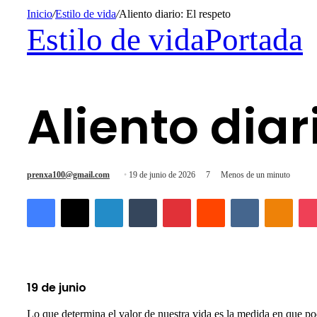
Inicio
/
Estilo de vida
/
Aliento diario: El respeto
Estilo de vida
Portada
Aliento diar
Send
prenxa100@gmail.com
19 de junio de 2026
7
Menos de un minuto
an
Facebook
X
LinkedIn
Tumblr
Pinterest
Reddit
VKontakte
Odnok
email
19 de junio
Lo que determina el valor de nuestra vida es la medida en que po