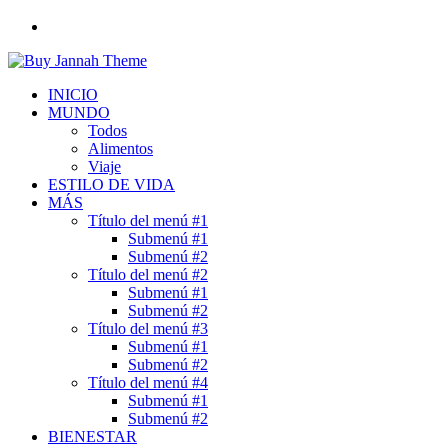
Buscar
por
INICIO
MUNDO
Todos
Alimentos
Viaje
ESTILO DE VIDA
MÁS
Título del menú #1
Submenú #1
Submenú #2
Título del menú #2
Submenú #1
Submenú #2
Título del menú #3
Submenú #1
Submenú #2
Título del menú #4
Submenú #1
Submenú #2
BIENESTAR