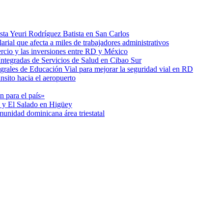
ista Yeuri Rodríguez Batista en San Carlos
arial que afecta a miles de trabajadores administrativos
ercio y las inversiones entre RD y México
Integradas de Servicios de Salud en Cibao Sur
rales de Educación Vial para mejorar la seguridad vial en RD
nsito hacia el aeropuerto
n para el país»
 y El Salado en Higüey
nidad dominicana área triestatal