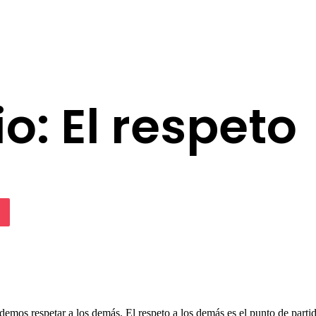
io: El respeto
lassniki
Pocket
demos respetar a los demás. El respeto a los demás es el punto de part