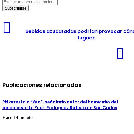
Escribe
tu
correo
electrónico
Bebidas
azucaradas
Bebidas azucaradas podrían provocar cán
podrían
hígado
provocar
cáncer
de
hígado
Publicaciones relacionadas
PN arresto a “Yeo”, señalado autor del homicidio del
baloncestista Yeuri Rodríguez Batista en San Carlos
Hace 14 minutos