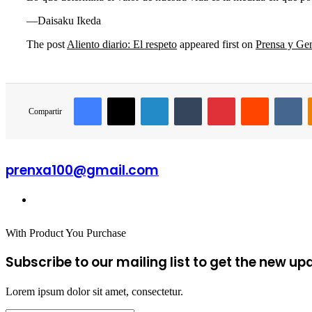
—Daisaku Ikeda
The post
Aliento diario: El respeto
appeared first on
Prensa y Ge
Facebook
X
LinkedIn
Tumblr
Pinterest
Reddit
V
Compartir
prenxa100@gmail.com
Sitio
web
With Product You Purchase
Subscribe to our mailing list to get the new up
Lorem ipsum dolor sit amet, consectetur.