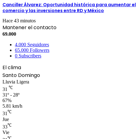
Canciller Álvarez: Oportunidad histórica para aumentar el
comercio y las inversiones entre RD y México
Hace 43 minutos
Mantener el contacto
69.000
4.000
Seguidores
65.000
Followers
0
Subscribers
El clima
Santo Domingo
Lluvia Ligera
℃
31
31º - 28º
67%
5.81 km/h
℃
31
Jue
℃
33
Vie
℃