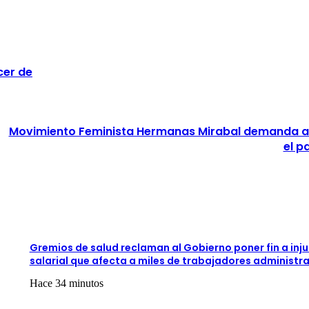
cer de
Movimiento
Feminista
Movimiento Feminista Hermanas Mirabal demanda ac
Hermanas
el p
Mirabal
demanda
acciones
urgentes
ante
aumento
de
feminicidios
Gremios de salud reclaman al Gobierno poner fin a inju
en
salarial que afecta a miles de trabajadores administr
el
país
Hace 34 minutos